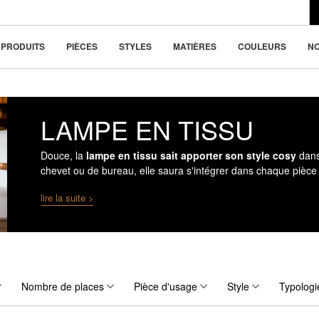
du design moderne
la beauté dans la
PRODUITS
PIÈCES
STYLES
MATIÈRES
COULEURS
N
LAMPE EN TISSU
Douce, la
lampe en tissu sait apporter son style cosy
dans
chevet ou de bureau, elle saura s'intégrer dans chaque pièce 
lire la suite >
Nombre de places
Pièce d'usage
Style
Typologi