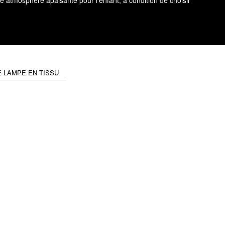
 atmosphère apaisante pour l'enfant, à condition de choisir
 LAMPE EN TISSU