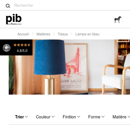
Table tulipe : un classique 
Wabi-Sabi : L'art de trouver 
simplicité
Accueil
Matières
Tissus
Lampe en tissu
4,8/5,0
Trier
Couleur
Finition
Forme
Matière