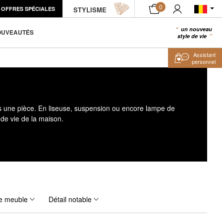
0
OFFRES SPÉCIALES
STYLISME
un nouveau
0
OUVEAUTÉS
style de vie
Assistant
personnel
 une pièce. En liseuse, suspension ou encore lampe de
de vie de la maison.
e meuble
Détail notable