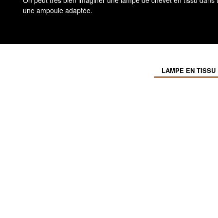
On peut très bien imaginer une lampe de chevet en tissu dans 
une ampoule adaptée.
LAMPE EN TISSU