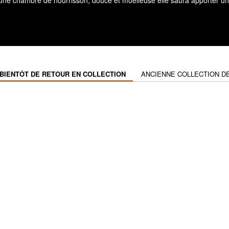
une chambre de nourrisson, douce et moelleuse elle saura apporter une
 BIENTÔT DE RETOUR EN COLLECTION
ANCIENNE COLLECTION DE