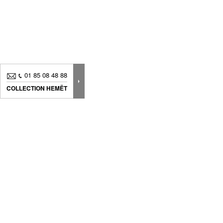
01 85 08 48 88
COLLECTION HEMËT
Nouveautés, bons plans.. Inscrivez-vous à
notre
newsletter
pour suivre
toute notre actualité