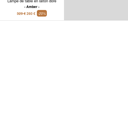
Lampe de table en laiton doré
Amber
329 €
260 €
-20%