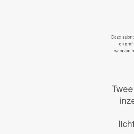
Deze salont
en grafi
waarvan he
Twee
inz
lic