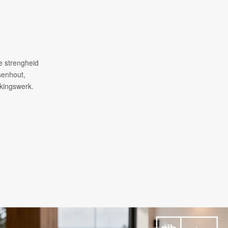
e strengheid
ssenhout,
rkingswerk.