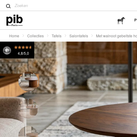
stijl
Met walnoot gebeitste houten salontafel Ligna
€ 495
Tips voor het creëren van e
Antieke huismeubelen zijn d
P
Home
Collecties
Tafels
Salontafels
Met walnoot gebeitste ho
4,8/5,0