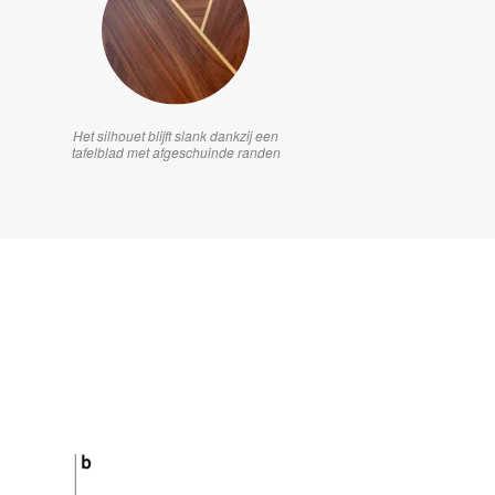
Het silhouet blijft slank dankzij een
tafelblad met afgeschuinde randen