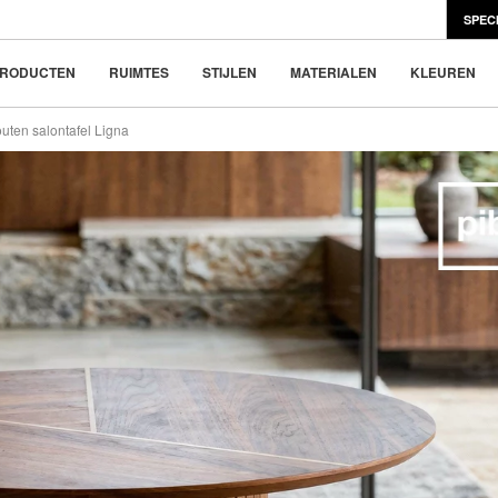
€ 395
(-20%)
of 4x
€ 98.8
SPEC
en Scandinavisch design
e nieuwe trend
RODUCTEN
RUIMTES
STIJLEN
MATERIALEN
KLEUREN
uten salontafel Ligna