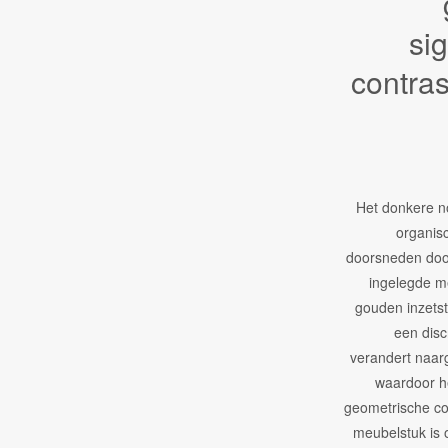
si
contras
Het donkere n
organis
doorsneden doo
ingelegde me
gouden inzets
een disc
verandert naar
waardoor h
geometrische co
meubelstuk is