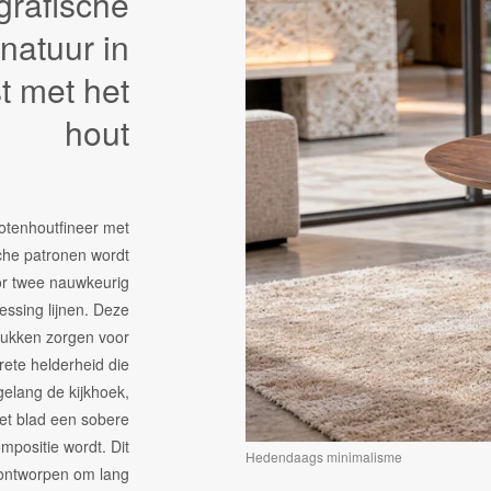
grafische
gnatuur in
t met het
hout
otenhoutfineer met
che patronen wordt
r twee nauwkeurig
ssing lijnen. Deze
tukken zorgen voor
rete helderheid die
gelang de kijkhoek,
et blad een sobere
mpositie wordt. Dit
Hedendaags minimalisme
 ontworpen om lang