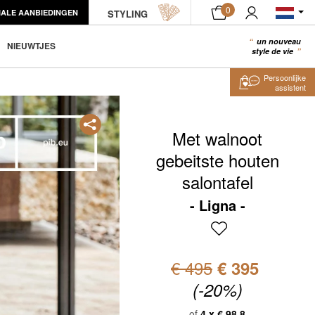
0
IALE AANBIEDINGEN
STYLING
IN WINKELWAGEN
un nouveau
0
NIEUWTJES
style de vie
Persoonlijke
assistent
Met walnoot
gebeitste houten
salontafel
Ligna
€ 495
€ 395
(-20%)
of
4 x
€ 98.8