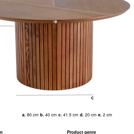
a.
80 cm
b.
40 cm
c.
41.5 cm
d.
20 cm
e.
2 cm
en
Product genre