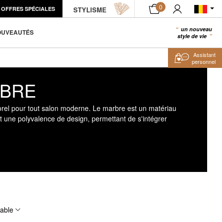
0
OFFRES SPÉCIALES
STYLISME
un nouveau
0
OUVEAUTÉS
style de vie
Assistant
personnel
RBRE
orel pour tout salon moderne. Le marbre est un matériau
t une polyvalence de design, permettant de s'intégrer
table