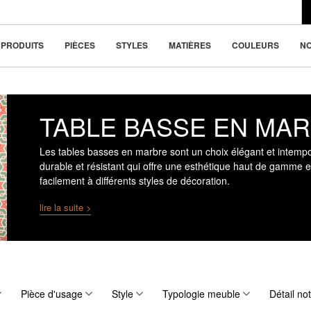
du design moderne
la beauté dans la
PRODUITS
PIÈCES
STYLES
MATIÈRES
COULEURS
N
TABLE BASSE EN MA
Les tables basses en marbre sont un choix élégant et intemp
durable et résistant qui offre une esthétique haut de gamme e
facilement à différents styles de décoration.
lire la suite >
Pièce d'usage
Style
Typologie meuble
Détail no