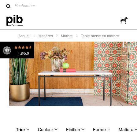
Table tulipe : un classique 
Wabi-Sabi : L'art de trouver 
simplicité
Accueil
Matières
Marbre
Table basse en marbre
4,8/5,0
Trier
Couleur
Finition
Forme
Matière