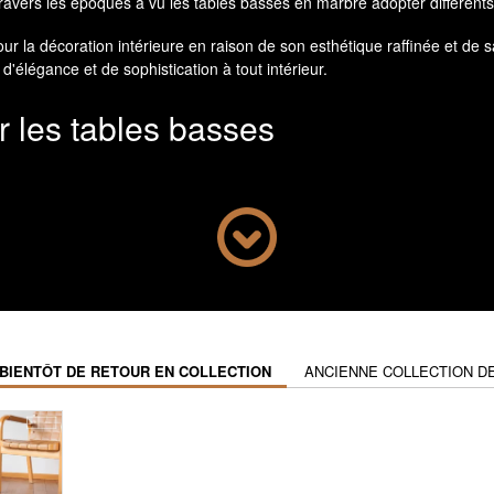
à travers les époques a vu les tables basses en marbre adopter différent
our la décoration intérieure en raison de son esthétique raffinée et de
'élégance et de sophistication à tout intérieur.
 les tables basses
ses. Tout d'abord, son esthétique unique et
luxueuse
en fait un maté
fs distincts et inimitables, rendant chaque table basse en marbre véri
cellent choix. Les tables basses en marbre sont robustes et peuvent sup
nsible aux taches et aux éraflures. Un entretien régulier et adapté es
de créer des tables basses personnalisées et adaptées à votre style. 
trouver le marbre qui correspond parfaitement à votre décoration intér
BIENTÔT DE RETOUR EN COLLECTION
ANCIENNE COLLECTION D
en marbre
s à différents goûts et préférences esthétiques. Voici quelques-uns des