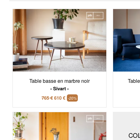
Table basse en marbre noir
Table
Sivart
765 €
610 €
-20%
CO