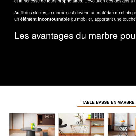
et la richesse de leurs propriétaires. L'évolution des designs 
Au fil des siècles, le marbre est devenu un matériau de choix p
un
élément incontournable
du mobilier, apportant une touche d
Les avantages du marbre pour
Le marbre présente de nombreux avantages pour les tables bas
Les veines et les couleurs naturelles du marbre créent des moti
En termes de
résistance et de durabilité
, le marbre est un ex
Cependant, il est important de noter que le marbre peut être se
Enfin, la variété des couleurs et des veines du marbre permet 
nuances de gris et de vert, vous avez l'embarras du choix pour 
TABLE BASSE EN MARBRE 
Les styles de tables basses 
Il existe de nombreux styles de tables basses en marbre, adapté