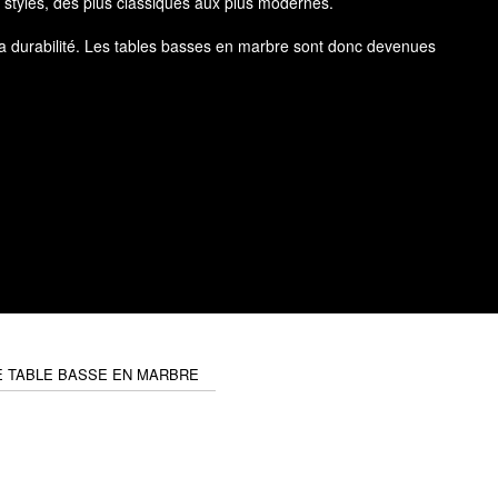
s styles, des plus classiques aux plus modernes.
 sa durabilité. Les tables basses en marbre sont donc devenues
riau prisé pour ajouter une touche d'élégance à votre intérieur.
tablement unique.
porter le poids d'objets lourds sans se casser ou se fissurer.
t donc nécessaire pour préserver la beauté du matériau.
Des
marbres blancs
aux
marbres noirs
, en passant par les
ieure.
E TABLE BASSE EN MARBRE
 styles les plus populaires :