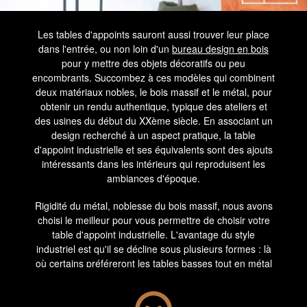
Les tables d'appoints sauront aussi trouver leur place
dans l'entrée, ou non loin d'un
bureau design en bois
pour y mettre des objets décoratifs ou peu
encombrants. Succombez à ces modèles qui combinent
deux matériaux nobles, le bois massif et le métal, pour
obtenir un rendu authentique, typique des ateliers et
des usines du début du XXème siècle. En associant un
design recherché à un aspect pratique, la table
d'appoint industrielle et ses équivalents sont des ajouts
intéressants dans les intérieurs qui reproduisent les
ambiances d'époque.
Rigidité du métal, noblesse du bois massif, nous avons
choisi le meilleur pour vous permettre de choisir votre
table d'appoint industrielle. L'avantage du style
industriel est qu'il se décline sous plusieurs formes : là
où certains préféreront les tables basses tout en métal
et les miroirs d'époque, d'autres s'orienteront plutôt
vers le bois ou associeront plusieurs matériaux. Cet
aspect polyvalent se retrouve dans nos tables d'appoint