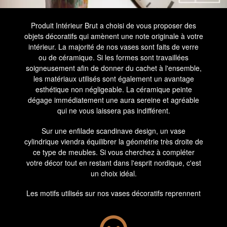
Produit Intérieur Brut a choisi de vous proposer des
objets décoratifs qui amènent une note originale à votre
intérieur. La majorité de nos vases sont faits de verre
ou de céramique. Si les formes sont travaillées
soigneusement afin de donner du cachet à l'ensemble,
les matériaux utilisés sont également un avantage
esthétique non négligeable. La céramique peinte
dégage immédiatement une aura sereine et agréable
qui ne vous laissera pas indifférent.
Sur une enfilade scandinave design, un vase
cylindrique viendra équilibrer la géométrie très droite de
ce type de meubles. Si vous cherchez à compléter
votre décor tout en restant dans l'esprit nordique, c'est
un choix idéal.
Les motifs utilisés sur nos vases décoratifs reprennent
le style des années 50 à 70 afin de rester dans une
déco vintage et tendance à la fois. Cette association
entre des formes modernes et des motifs rétro vous