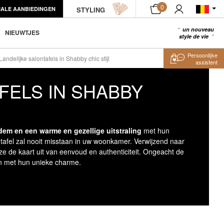
0
IALE AANBIEDINGEN
STYLING
un nouveau
0
NIEUWTJES
style de vie
Persoonlijke
Landelijke salontafels in Shabby chic stijl
assistent
FELS IN SHABBY
adem en een warme en gezellige uitstraling
met hun
afel zal nooit misstaan in uw woonkamer. Verwijzend naar
e de kaart uit van eenvoud en authenticiteit. Ongeacht de
en met hun unieke charme.