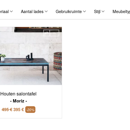
riaal
Aantal lades
Gebruikruimte
Stijl
Meubelty
Houten salontafel
Moriz
495 €
395 €
-20%