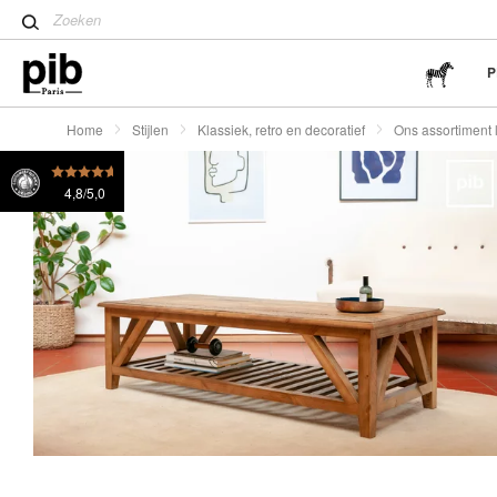
stijl
Tips voor het creëren van e
Antieke huismeubelen zijn d
P
Home
Stijlen
Klassiek, retro en decoratief
Ons assortiment l
4,8/5,0