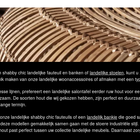
 shabby chic landelijke fauteuil en banken of
landelijke stoelen
, kunt u
ebruik maken van onze landelijke woonaccessoires of afmaken met een ty
esse lijnen, prefereert een landelijke salontafel eerder ruw hout voor e
rzaam. De soorten hout die wij gekozen hebben, zijn perfect en duurzaa
ange termijn.
ze landelijke shabby chic fauteuils of een
landelijk bankje
die goed s
, deze modellen gemakkelijk samen gaan met de stoere industriële stijl.
 hout past perfect tussen uw collectie landelijke meubels. Daarnaast zo