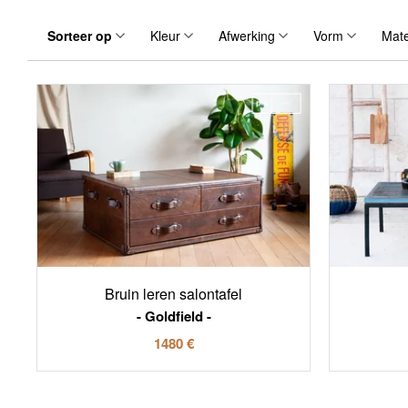
Sorteer op
Kleur
Afwerking
Vorm
Mate
Bruin leren salontafel
Goldfield
1480 €