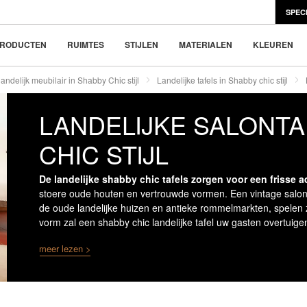
SPEC
en Scandinavisch design
e nieuwe trend
RODUCTEN
RUIMTES
STIJLEN
MATERIALEN
KLEUREN
andelijk meubilair in Shabby Chic stijl
Landelijke tafels in Shabby chic stijl
LANDELIJKE SALONTA
CHIC STIJL
De landelijke shabby chic tafels zorgen voor een frisse 
stoere oude houten en vertrouwde vormen. Een vintage salont
de oude landelijke huizen en antieke rommelmarkten, spelen z
vorm zal een shabby chic landelijke tafel uw gasten overtuig
meer lezen >