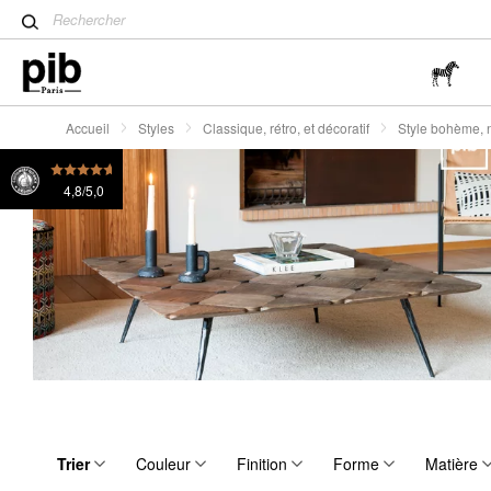
Table tulipe : un classique 
Wabi-Sabi : L'art de trouver 
simplicité
Accueil
Styles
Classique, rétro, et décoratif
Style bohème,
4,8/5,0
Trier
Couleur
Finition
Forme
Matière