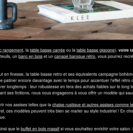
ec rangement
, la
table basse carrée
ou la
table basse gigogne
),
votre 
uteuils, un
banc en bois
et un
canapé baroque rétro
, vous pourrez recr
tout en finesse, la table basse retro et ses équivalents campagne bohème
 patiner encore davantage avec le temps pour accentuer l'effet rétro de
durer longtemps : leur robustesse en fera des achats fiables sur le lon
nt ses finitions, nous nous engageons à vous offrir un modèle qui saur
ir nos assises telles que la
chaise rustique et autres assises comme le
el, ces modèles peuvent très bien se marier au style industriel ! En ch
que.
insi que le
buffet en bois massif
si vous souhaitez enrichir votre salon. 