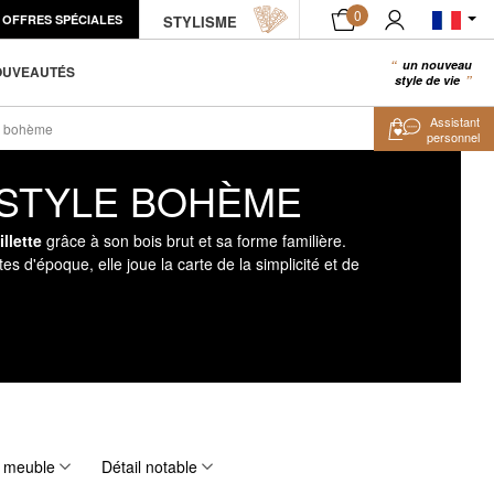
0
OFFRES SPÉCIALES
STYLISME
un nouveau
0
OUVEAUTÉS
style de vie
Assistant
le bohème
personnel
 STYLE BOHÈME
llette
grâce à son bois brut et sa forme familière.
d'époque, elle joue la carte de la simplicité et de
e meuble
Détail notable