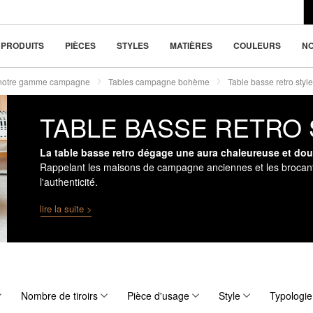
du design moderne
la beauté dans la
PRODUITS
PIÈCES
STYLES
MATIÈRES
COULEURS
N
 notre gamme campagne
Tables campagne bohème
Table basse retro sty
TABLE BASSE RETRO
La table basse retro dégage une aura chaleureuse et doui
Rappelant les maisons de campagne anciennes et les brocantes 
l'authenticité.
lire la suite >
Nombre de tiroirs
Pièce d'usage
Style
Typologi