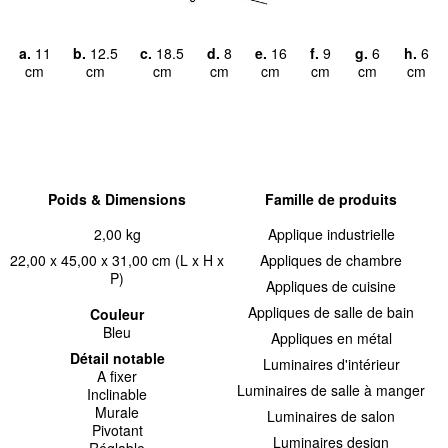
a.
11
b.
12.5
c.
18.5
d.
8
e.
16
f.
9
g.
6
h.
6
cm
cm
cm
cm
cm
cm
cm
cm
Poids & Dimensions
Famille de produits
2,00 kg
Applique industrielle
22,00 x 45,00 x 31,00 cm (L x H x
Appliques de chambre
P)
Appliques de cuisine
Appliques de salle de bain
Couleur
Bleu
Appliques en métal
Détail notable
Luminaires d'intérieur
A fixer
Luminaires de salle à manger
Inclinable
Murale
Luminaires de salon
Pivotant
Luminaires design