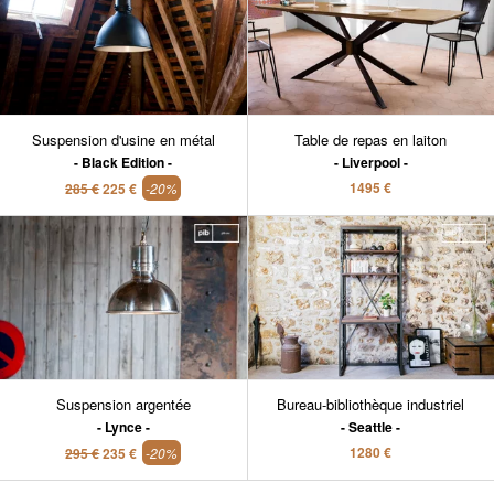
Suspension d'usine en métal
Table de repas en laiton
Black Edition
Liverpool
1495 €
285 €
225 €
-20%
Suspension argentée
Bureau-bibliothèque industriel
Lynce
Seattle
1280 €
295 €
235 €
-20%