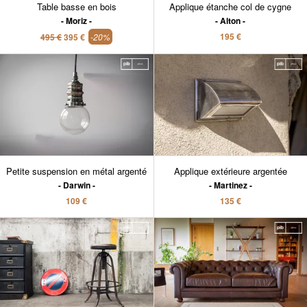
Table basse en bois
Applique étanche col de cygne
Moriz
Alton
195 €
495 €
395 €
-20%
Petite suspension en métal argenté
Applique extérieure argentée
Darwin
Martinez
109 €
135 €