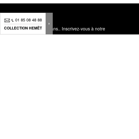
01 85 08 48 88
COLLECTION HEMËT
Nouveautés, bons plans.. Inscrivez-vous à
notre
newsletter
pour suivre
toute notre actualité
Nous proposons des produits destinés à créer une décoration hors
du commun, manufacturés avec soin, au design intemporel, et
disposant d'une cohérence stylistique facilitant les associations.