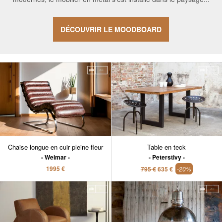
DÉCOUVRIR LE MOODBOARD
Chaise longue en cuir pleine fleur
Table en teck
Weimar
Peterstivy
1995 €
795 €
635 €
-20%