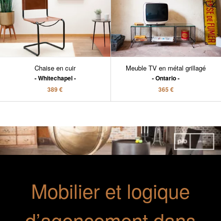
Chaise en cuir
Meuble TV en métal grillagé
Whitechapel
Ontario
389 €
365 €
Mobilier et logique
d’agencement dans