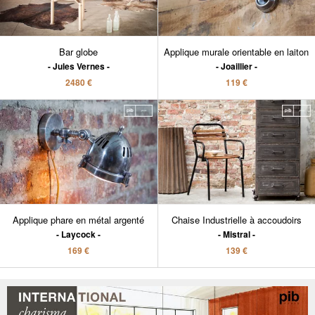
Bar globe
Applique murale orientable en laiton
Jules Vernes
Joaillier
2480 €
119 €
Applique phare en métal argenté
Chaise Industrielle à accoudoirs
Laycock
Mistral
169 €
139 €