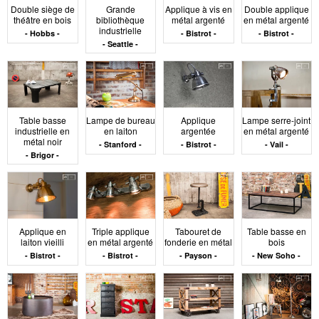
Double siège de
Grande
Applique à vis en
Double applique
Optimiser un
théâtre en bois
bibliothèque
métal argenté
en métal argenté
industrielle
Hobbs
Bistrot
Bistrot
Seattle
volume ouvert sans
le surcharger
Table basse
Lampe de bureau
Applique
Lampe serre-joint
industrielle en
en laiton
argentée
en métal argenté
métal noir
Stanford
Bistrot
Vail
Brigor
Un espace Loft peut vite perdre en cohérence si les
objets ne s’inscrivent pas dans une hiérarchie claire.
Pour éviter la dispersion, le mobilier doit organiser la
circulation tout en respectant la continuité du regard.
L’enjeu est de travailler par zones sans introduire de
Applique en
Triple applique
Tabouret de
Table basse en
cloison fixe. Cela passe par des meubles bien
laiton vieilli
en métal argenté
fonderie en métal
bois
positionnés, des hauteurs maîtrisées et un usage
Bistrot
Bistrot
Payson
New Soho
mesuré des accessoires. L’éclairage participe à cette
lecture, en soulignant certains points d’ancrage ou en
accompagnant les transitions entre usages. Enfin, la
répétition ou le rappel de certains matériaux peut créer