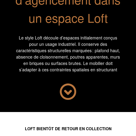
un espace Loft
Le style Loft découle d’espaces initialement conçus
pour un usage industriel. Il conserve des
caractéristiques structurelles marquées : plafond haut,
absence de cloisonnement, poutres apparentes, murs
en briques ou surfaces brutes. Le mobilier doit
s’adapter à ces contraintes spatiales en structurant
sans compartimenter. Les meubles sont souvent de
grand format pour ne pas se perdre dans le volume.
Les assises, tables ou rangements jouent un rôle de
repère visuel, parfois en combinant fonctions et usages.
Dans un Loft, un meuble peut aussi faire office de
séparation sans interrompre la lecture de l’espace, par
exemple une étagère ajourée ou un canapé d’angle.
Matériaux et formes
LOFT BIENTÔT DE RETOUR EN COLLECTION