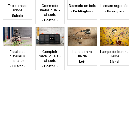
un rythme visuel utile dans un espace autrement fluide.
Table basse
Commode
Desserte en bois
Liseuse argentée
ronde
métallique 5
Paddington
Hossegor
Le mobilier Loft ne cherche pas à remplir mais à
clapets
Subolo
structurer. Il compose avec le vide et exploite les
Boston
volumes, en gardant une attention constante à l’usage
et à la cohérence matérielle.
Escabeau
Comptoir
Lampadaire
Lampe de bureau
d'atelier 8
métallique 16
Jieldé
Jieldé
marches
clapets
Loft
Signal
Custer
Boston