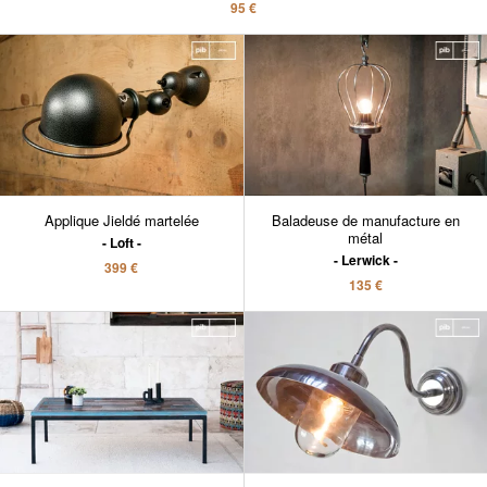
95 €
Applique Jieldé martelée
Baladeuse de manufacture en
métal
Loft
Lerwick
399 €
135 €