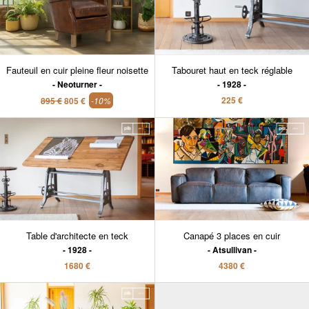
Fauteuil en cuir pleine fleur noisette
Tabouret haut en teck réglable
Neoturner
1928
225 €
895 €
805 €
-10%
Table d'architecte en teck
Canapé 3 places en cuir
1928
Atsullivan
1680 €
4380 €