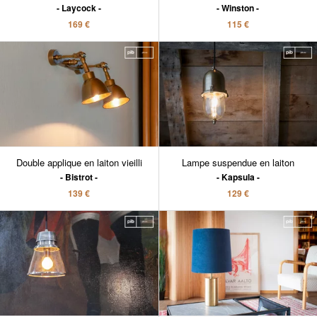
Laycock
Winston
169 €
115 €
Double applique en laiton vieilli
Lampe suspendue en laiton
Bistrot
Kapsula
139 €
129 €