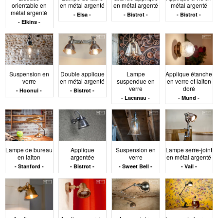
Les luminaires de chambre se déclinent en formats
orientable en
en métal argenté
en métal argenté
métal argenté
complémentaires. La suspension éclaire l’ensemble du
métal argenté
Elsa
Bistrot
Bistrot
volume, mais elle doit être associée à des sources
Elkins
secondaires pour moduler la lumière. Les lampes de
table, sur chevet ou commode, permettent un usage
ponctuel à portée immédiate. Les appliques sont utiles
dans les chambres compactes ou lorsque l’espace sur
les meubles est restreint. Dans tous les cas, la
Suspension en
Double applique
Lampe
Applique étanche
verre
en métal argenté
suspendue en
en verre et laiton
température de couleur doit rester douce
verre
doré
Hoonui
Bistrot
(généralement entre 2700 K et 3000 K) afin de
Lacanau
Mund
préserver une ambiance calme. Les interrupteurs ou
variateurs peuvent être positionnés de manière à
accompagner les gestes du quotidien sans rupture
fonctionnelle.
Lampe de bureau
Applique
Suspension en
Lampe serre-joint
Matériaux,
en laiton
argentée
verre
en métal argenté
Stanford
Bistrot
Sweet Bell
Vail
ambiance et