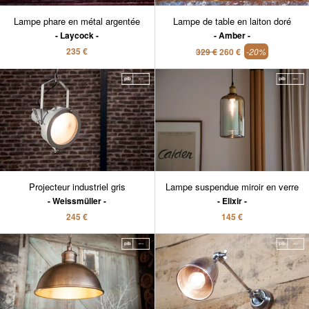
Lampe phare en métal argentée
Lampe de table en laiton doré
Laycock
Amber
235 €
329 €
260 €
-20%
Projecteur industriel gris
Lampe suspendue miroir en verre
Weissmüller
Elixir
245 €
145 €