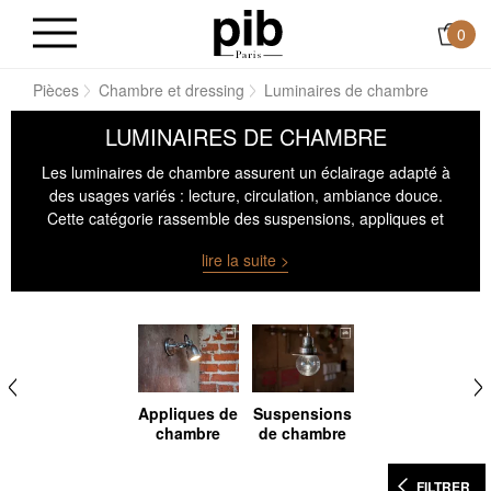
0
il
Pièces
Chambre et dressing
Luminaires de chambre
LUMINAIRES DE CHAMBRE
Les luminaires de chambre assurent un éclairage adapté à
des usages variés : lecture, circulation, ambiance douce.
Cette catégorie rassemble des suspensions, appliques et
lampes à poser pensées pour organiser la lumière sans
lire la suite >
suréclairer l’espace. Chaque luminaire chambre est
sélectionné pour sa capacité à créer des zones lumineuses
différenciées, en lien avec le mobilier et les rythmes
d’usage. L’objectif est d’assurer un confort visuel constant,
tout en maintenant une cohérence formelle avec les
matériaux et volumes présents dans la pièce.
Appliques de
Suspensions
chambre
de chambre
FILTRER