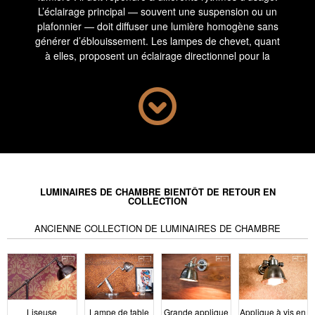
L’éclairage principal — souvent une suspension ou un
plafonnier — doit diffuser une lumière homogène sans
générer d’éblouissement. Les lampes de chevet, quant
à elles, proposent un éclairage directionnel pour la
lecture ou la détente. Les appliques murales,
lorsqu’elles sont présentes, balisent l’espace ou créent
une ambiance douce et indirecte. L’emplacement, la
hauteur et l’intensité sont choisis selon les fonctions
réelles de chaque zone : lit, commode, armoire ou
espace de circulation.
Typologies et
LUMINAIRES DE CHAMBRE BIENTÔT DE RETOUR EN
COLLECTION
configurations
ANCIENNE COLLECTION DE LUMINAIRES DE CHAMBRE
d’usage
Liseuse
Lampe de table
Grande applique
Applique à vis en