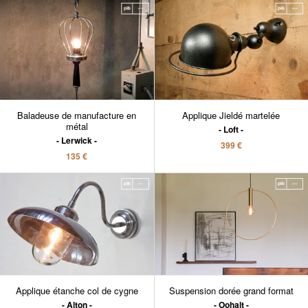
Baladeuse de manufacture en
Applique Jieldé martelée
métal
Loft
Lerwick
399 €
135 €
Applique étanche col de cygne
Suspension dorée grand format
Alton
Oohalt