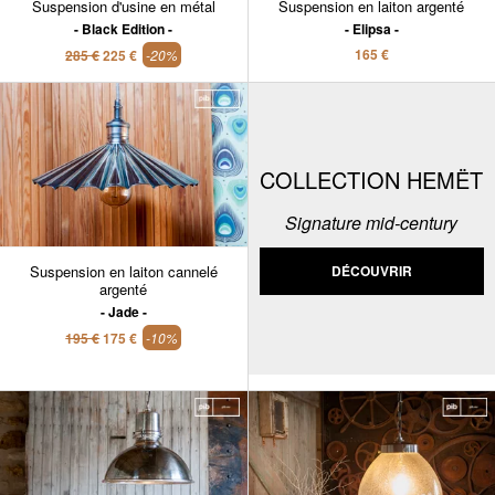
Suspension d'usine en métal
Suspension en laiton argenté
Black Edition
Elipsa
165 €
285 €
225 €
-20%
COLLECTION HEMËT
Signature mid-century
Suspension en laiton cannelé
DÉCOUVRIR
argenté
Jade
195 €
175 €
-10%