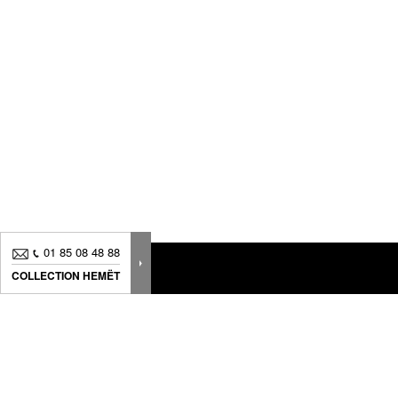
01 85 08 48 88
COLLECTION HEMËT
Nouveautés, bons plans.. Inscrivez-vous à
notre
newsletter
pour suivre
toute notre actualité