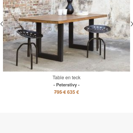
Table en teck
Peterstivy
795 €
635 €