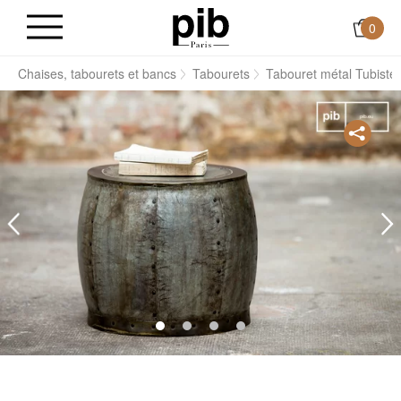
0
l
Chaises, tabourets et bancs
Tabourets
Tabouret métal Tubistee