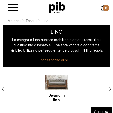
0
me
Materiali
Tessuti
Lino
LINO
La categoria Lino riunisce mobili ed elementi tessili il cui
rivestimento è basato su una fibra vegetale con trama
visibile. Utilizzato per sedute, tende o cuscini, il lino regola
naturalmente la luce e la temperatura al contatto. La sua
per saperne di più >
consistenza irregolare gli conferisce un aspetto opaco e
privo di lucentezza che ammorbidisce le linee rigide. Il
materiale rimane stabile e non estensibile e conserva il suo
aspetto anche dopo un uso frequente. Il lino viene scelto
per la sua capacità di bilanciare i volumi e per la sua
compatibilità con le materie prime o minerali.
Divano in
lino
FILTRA