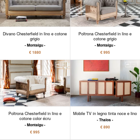
Divano Chesterfield in lino e cotone
Poltrona Chesterfield in lino e
grigio
cotone grigio
Montaigu
Montaigu
€ 1880
€ 995
Poltrona Chesterfield in lino e
Mobile TV in legno tinta noce e lino
cotone color écru
Thalos
Montaigu
€ 890
€ 995