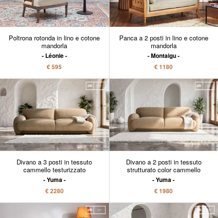
Poltrona rotonda in lino e cotone
Panca a 2 posti in lino e cotone
mandorla
mandorla
Léonie
Montaigu
€ 595
€ 1180
Divano a 3 posti in tessuto
Divano a 2 posti in tessuto
cammello testurizzato
strutturato color cammello
Yuma
Yuma
€ 2280
€ 1980