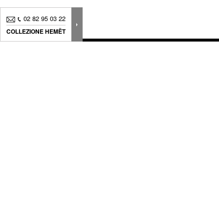
02 82 95 03 22
COLLEZIONE HEMËT
Novità, consigli.. Iscriviti alla
nostra newsletter
per
seguire
tutte le nostre news
Vi proponiamo dei prodotti fatti per sviluppare una decorazione
fuori dal comune, realizzati con cura, dal design senza tempo, e