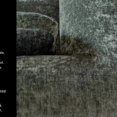
ate,
rt.
e
essi
%
o,