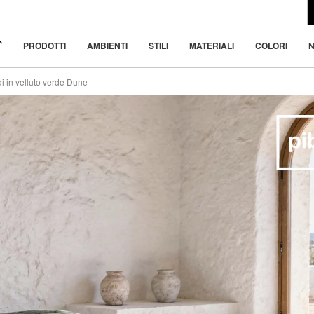
l design moderno
70
 bellezza nella
PRODOTTI
AMBIENTI
STILI
MATERIALI
COLORI
N
i in velluto verde Dune