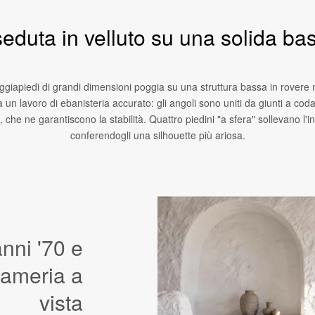
duta in velluto su una solida bas
giapiedi di grandi dimensioni poggia su una struttura bassa in rovere m
la un lavoro di ebanisteria accurato: gli angoli sono uniti da giunti a cod
li, che ne garantiscono la stabilità. Quattro piedini "a sfera" sollevano l'
conferendogli una silhouette più ariosa.
nni '70 e
nameria a
vista