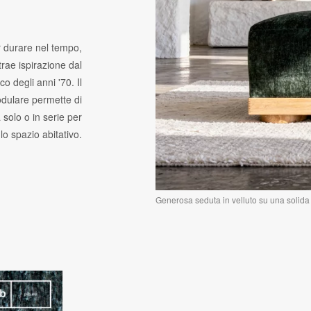
r durare nel tempo,
rae ispirazione dal
co degli anni '70. Il
dulare permette di
a solo o in serie per
 lo spazio abitativo.
Generosa seduta in velluto su una solida