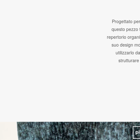
Progettato pe
questo pezzo t
repertorio organi
suo design mo
utilizzarlo d
strutturare