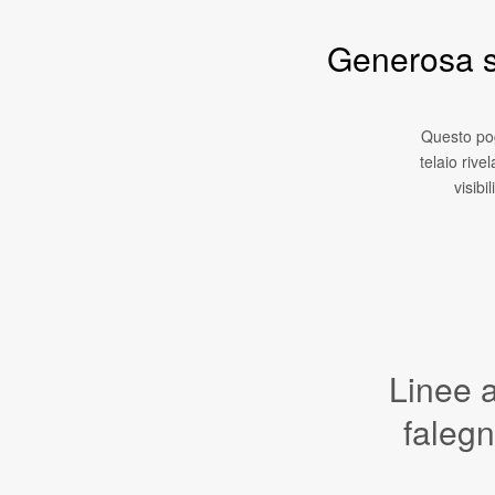
Generosa se
Questo pog
telaio rive
visibi
Linee a
faleg