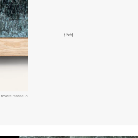
{rve}
n rovere massello