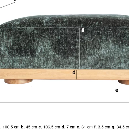
.
106.5 cm
b.
45 cm
c.
106.5 cm
d.
7 cm
e.
61 cm
f.
3.5 cm
g.
34.5 c