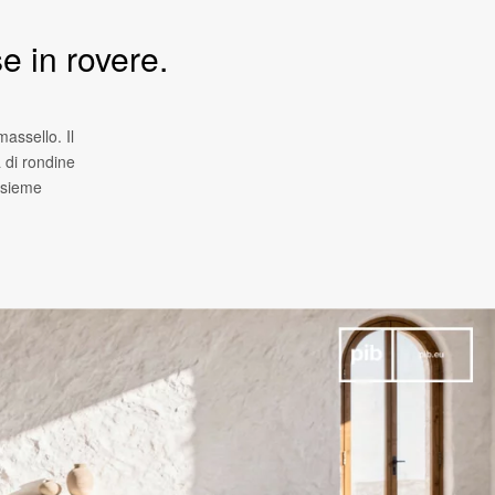
e in rovere.
assello. Il
a di rondine
insieme