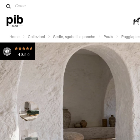
Tavolo Tulip: un classico de
Poggiapiedi in velluto verde Dune
€ 1080
o 4x
€ 2
Wabi-Sabi: l'arte di trovare la
semplicità
Home
Collezioni
Sedie, sgabelli e panche
Poufs
Poggiapied
4,8/5,0