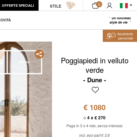
0
OFFERTE SPECIALI
CAMPIONE PRODOTTO
STILE
AGGIUNGI AL CARRELLO
un nouveau
0
OVITÀ
style de vie
Assistente
personale
Poggiapiedi in velluto
verde
Dune
€ 1080
o
4 x
€ 270
Paga in 3 o 4 rate, senza interessi
incl. eco-part € 3.6