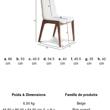
a.
86
b.
53
c.
45.5
d.
54.5
e.
40
f.
45.5
g.
35
h.
42
cm
cm
cm
cm
cm
cm
cm
cm
Poids & Dimensions
Famille de produits
6,00 kg
Beige
45,50 x 86,00 x 54,50 cm (L x H x
Bois massif