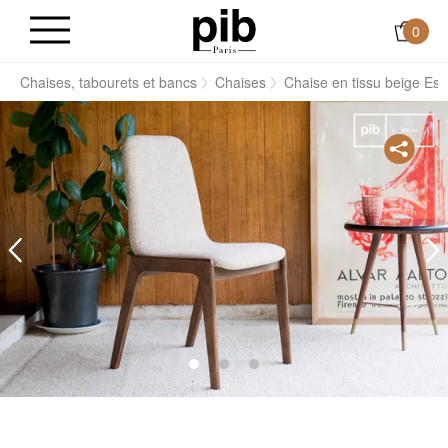
0
s
Chaises, tabourets et bancs
Chaises
Chaise en tissu beige Este