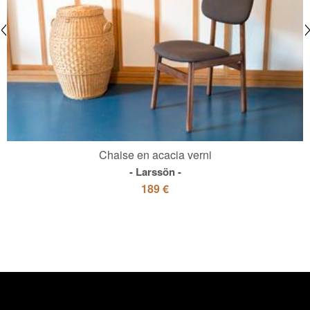
Chaise en acacia verni
Larssön
189 €