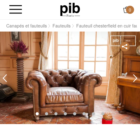
0
s
Canapés et fauteuils
Fauteuils
Fauteuil chesterfield en cuir fau