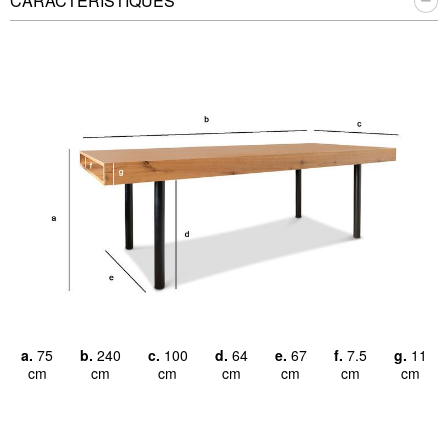
CARACTÉRISTIQUES
a.
75
b.
240
c.
100
d.
64
e.
67
f.
7.5
g.
11
cm
cm
cm
cm
cm
cm
cm