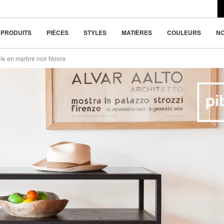
du design moderne
ou 4x
112.5 €
la beauté dans la
PRODUITS
PIÈCES
STYLES
MATIÈRES
COULEURS
N
le en marbre noir Noora