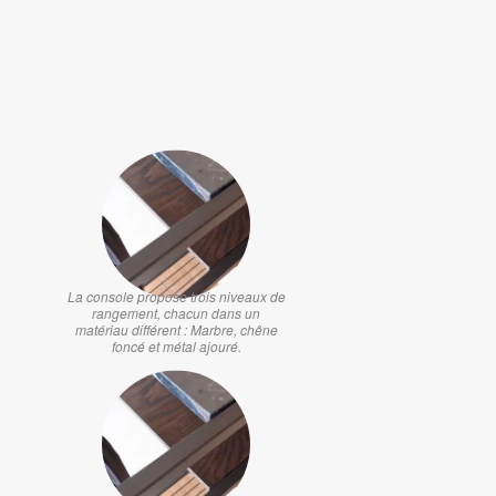
La console propose trois niveaux de
rangement, chacun dans un
matériau différent : Marbre, chêne
foncé et métal ajouré.