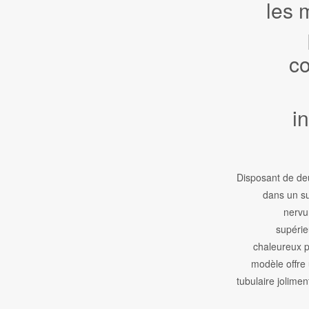
les 
c
i
Disposant de deu
dans un s
nervu
supérie
chaleureux p
modèle offre
tubulaire jolimen