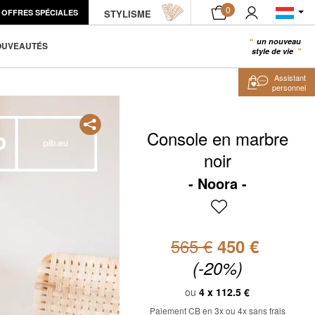
0
OFFRES SPÉCIALES
STYLISME
AJOUTER AU PANIER
un nouveau
0
OUVEAUTÉS
style de vie
Assistant
personnel
Console en marbre
noir
Noora
565 €
450 €
(-20%)
ou
4 x
112.5 €
Paiement CB en 3x ou 4x sans frais