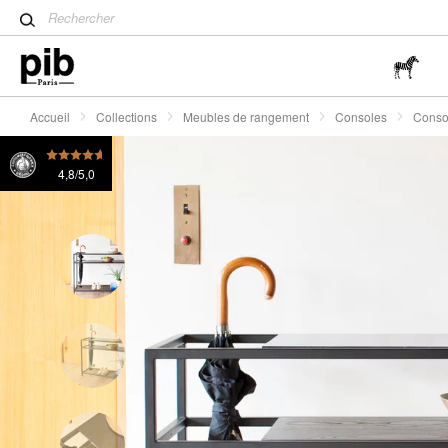
Table tulipe : un classique 
Console en marbre noir Noora
565 €
450 €
(-20%)
Wabi-Sabi : L'art de trouver 
simplicité
Accueil
Collections
Meubles de rangement
Consoles
Conso
4,8/5,0