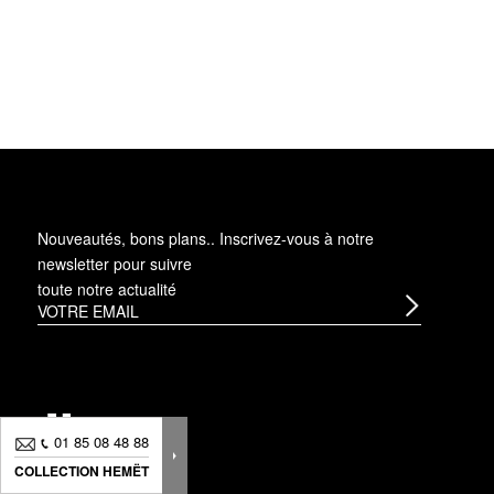
Nouveautés, bons plans.. Inscrivez-vous à
notre
newsletter
pour suivre
toute notre actualité
01 85 08 48 88
01 85 08 48 88
COLLECTION HEMËT
COLLECTION HEMËT