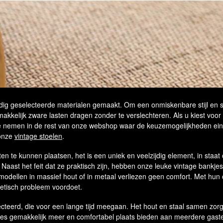
dig geselecteerde materialen gemaakt. Om een onmiskenbare stijl en s
makkelijk zware lasten dragen zonder te verslechteren. Als u kiest vo
e te nemen in de rest van onze webshop waar de keuzemogelijkheden ein
onze
vintage stoelen
.
n te kunnen plaatsen, het is een uniek en veelzijdig element, in staat 
. Naast het feit dat ze praktisch zijn, hebben onze leuke vintage bankj
, modellen in massief hout of in metaal verliezen geen comfort. Met hun 
thetisch probleem voordoet.
lecteerd, die voor een lange tijd meegaan. Het hout en staal samen zor
es gemakkelijk meer en comfortabel plaats bieden aan meerdere gaste