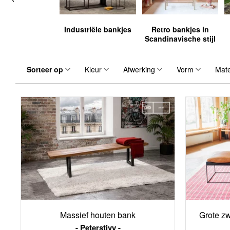
Industriële bankjes
Retro bankjes in
Scandinavische stijl
Sorteer op
Kleur
Afwerking
Vorm
Mate
Massief houten bank
Grote z
Peterstivy