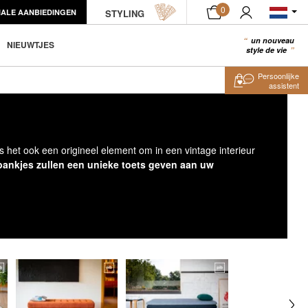
0
IALE AANBIEDINGEN
STYLING
un nouveau
0
NIEUWTJES
style de vie
Persoonlijke
assistent
 het ook een origineel element om in een vintage interieur
bankjes zullen een unieke toets geven aan uw