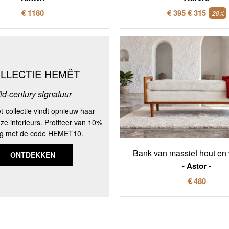
€ 1180
€ 395
€ 315
-20%
LLECTIE HEMËT
id-century signatuur
-collectie vindt opnieuw haar
nze interieurs. Profiteer van 10%
ng met de code HEMET10.
Bank van massief hout en w
ONTDEKKEN
Astor
€ 480