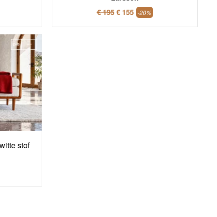
€ 195
€ 155
-20%
itte stof