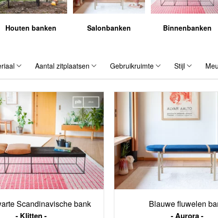
Houten banken
Salonbanken
Binnenbanken
riaal
Aantal zitplaatsen
Gebruikruimte
Stijl
Meu
warte Scandinavische bank
Blauwe fluwelen ba
Klitten
Aurora