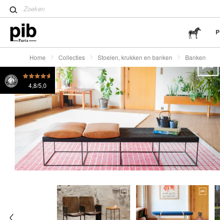
stijl
Tips voor het creëren van e
Antieke huismeubelen zijn d
P
Home
Collecties
Stoelen, krukken en banken
Banken
4,8/5,0