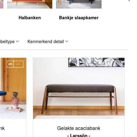
Halbanken
Bankje slaapkamer
beltype
Kenmerkend detail
nk
Gelakte acaciabank
Larssön