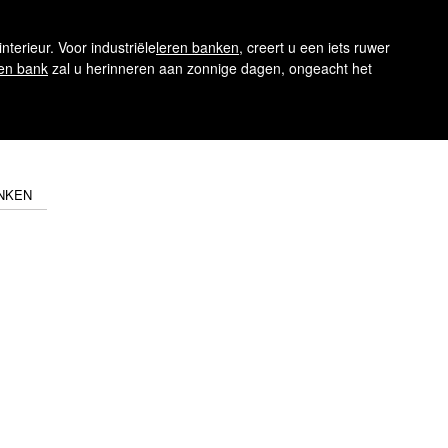
nterieur. Voor industriële
leren banken
, creert u een iets ruwer
en bank
zal u herinneren aan zonnige dagen, ongeacht het
NKEN