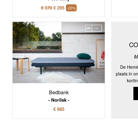
€ 370
€ 295
-20%
CO
M
De Hemët
plaats in o
korti
Bedbank
Norilsk
€ 985