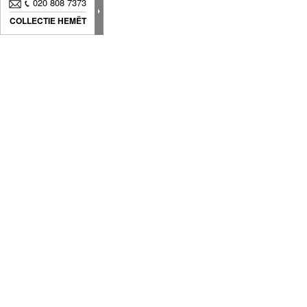
020 808 7373
COLLECTIE HEMËT
Wij bieden producten aan die zijn ontworpen o
unieke stijl te creëren met een perfecte afwerki
een tijdloos ontwerp om stijlvolle elementen in 
perfecte harmonie te combineren.
OVER PIB
Over ons
Foto's van klanten
PIB zakelijk