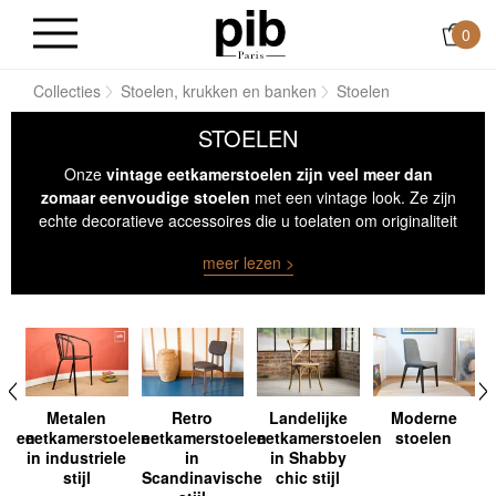
0
me
Collecties
Stoelen, krukken en banken
Stoelen
STOELEN
Onze
vintage eetkamerstoelen zijn veel meer dan
zomaar eenvoudige stoelen
met een vintage look. Ze zijn
echte decoratieve accessoires die u toelaten om originaliteit
toe te kennen en een nieuwe adem inblazen voor uw
meer lezen >
interieur.
Metalen
Retro
Landelijke
Moderne
oelen
eetkamerstoelen
eetkamerstoelen
eetkamerstoelen
stoelen
in industriele
in
in Shabby
stijl
Scandinavische
chic stijl