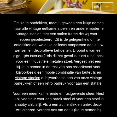
Om ze te ontdekken, moet u gewoon een kijkje nemen
naar alle vintage eetkamerstoelen en andere moderne
vintage stoelen met een stalen frame die wij voor u
hebben geselecteerd. Dit is de gelegenheid om te
ontdekken dat we onze collectie aanpassen aan al uw
wensen en decoratieve behoeften. Droomt u van een
eigentijds interieur? Als dit het geval is, kiest u het best
voor een industriële metalen stoel. Vergeet niet een
kijkje te nemen in de rest van ons assortiment voor
bijvoorbeeld een mooie combinatie van
fauteuils en
vintage stoelen
of bijvoorbeeld een van onze vintage
barkrukken of een retro barkruk voor aan een statafel.
Voor een meer kalmerende en rustgevende sfeer, kiest
u bij voorkeur voor een barok stoel of voor een stoel in
shabby chic stijl. Als u een authentiek en uniek decor
wilt creëren, vergeet niet om een kijkje te nemen bij
onze landelijke houten stoelen. Met hun rustieke en