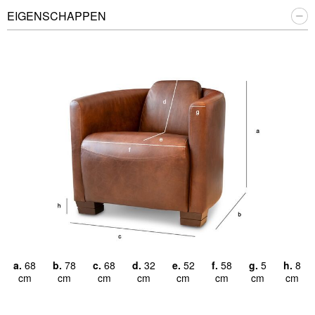
EIGENSCHAPPEN
a.
68
b.
78
c.
68
d.
32
e.
52
f.
58
g.
5
h.
8
cm
cm
cm
cm
cm
cm
cm
cm