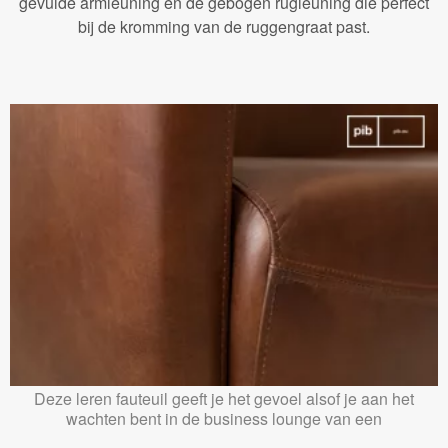
gevulde armleuning en de gebogen rugleuning die perfect
bij de kromming van de ruggengraat past.
Deze leren fauteuil geeft je het gevoel alsof je aan het
wachten bent in de business lounge van een