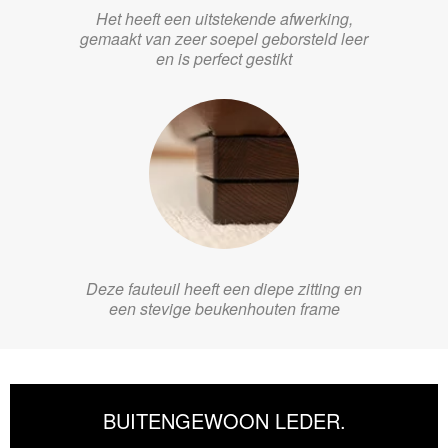
Het heeft een uitstekende afwerking,
gemaakt van zeer soepel geborsteld leer
en is perfect gestikt
Deze fauteuil heeft een diepe zitting en
een stevige beukenhouten frame
BUITENGEWOON LEDER.