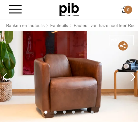
0
s
Banken en fauteuils
Fauteuils
Fauteuil van hazelnoot leer Red