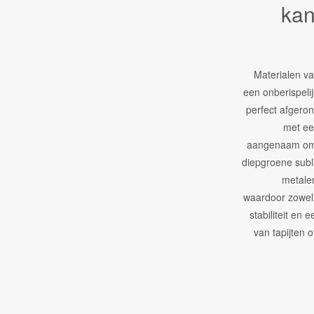
kan
Materialen va
een onberispeli
perfect afgero
met ee
aangenaam om 
diepgroene subl
metalen
waardoor zowel 
stabiliteit en 
van tapijten o