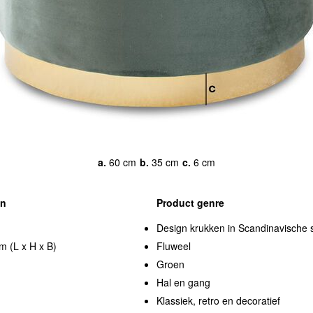
a.
60 cm
b.
35 cm
c.
6 cm
en
Product genre
Design krukken in Scandinavische st
m (L x H x B)
Fluweel
Groen
Hal en gang
Klassiek, retro en decoratief