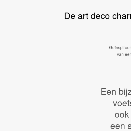
De art deco char
Geïnspireerd
van een
Een bijz
voet
ook 
een s