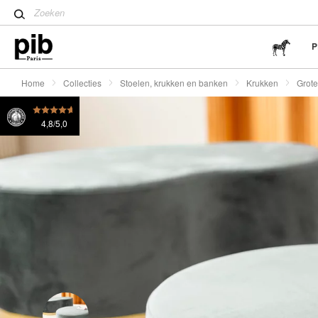
stijl
Grote poef van messing en fluweel Dallas
€ 340
of 
Tips voor het creëren van e
Antieke huismeubelen zijn d
P
Home
Collecties
Stoelen, krukken en banken
Krukken
Grote
4,8/5,0