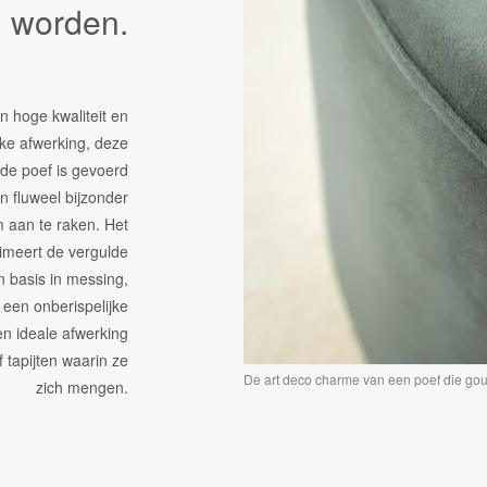
 worden.
n hoge kwaliteit en
jke afwerking, deze
nde poef is gevoerd
n fluweel bijzonder
aan te raken. Het
imeert de vergulde
 basis in messing,
een onberispelijke
een ideale afwerking
f tapijten waarin ze
De art deco charme van een poef die gou
zich mengen.