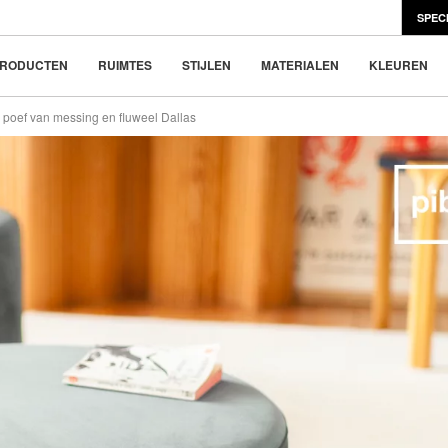
4x
€ 85
SPEC
en Scandinavisch design
e nieuwe trend
RODUCTEN
RUIMTES
STIJLEN
MATERIALEN
KLEUREN
 poef van messing en fluweel Dallas