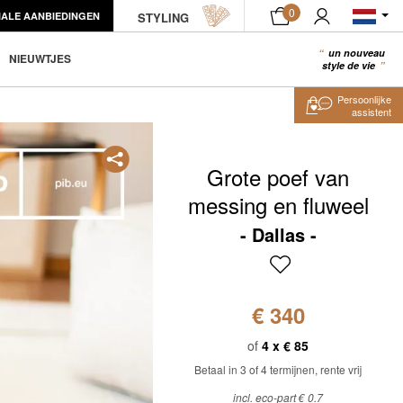
0
IALE AANBIEDINGEN
STYLING
IN WINKELWAGEN
un nouveau
0
NIEUWTJES
style de vie
Persoonlijke
assistent
Grote poef van
messing en fluweel
Dallas
€ 340
of
4 x
€ 85
Betaal in 3 of 4 termijnen, rente vrij
incl. eco-part € 0.7