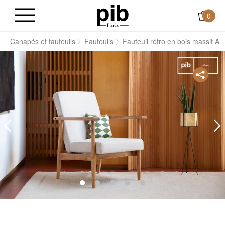
0
s
Canapés et fauteuils
Fauteuils
Fauteuil rétro en bois massif An