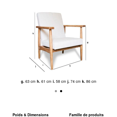
a.
53 cm
b.
67 cm
c.
68 cm
d.
49 cm
e.
9 cm
f.
7 cm
Poids & Dimensions
Famille de produits