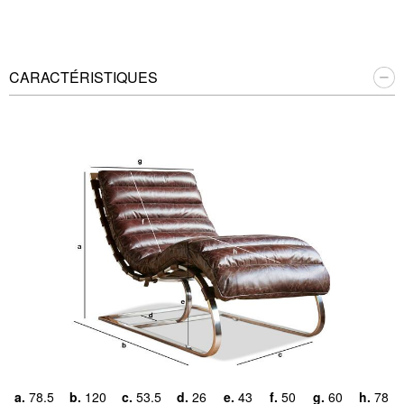
CARACTÉRISTIQUES
a.
78.5
b.
120
c.
53.5
d.
26
e.
43
f.
50
g.
60
h.
78