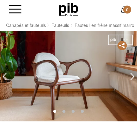
0
s
Canapés et fauteuils
Fauteuils
Fauteuil en frêne massif marron