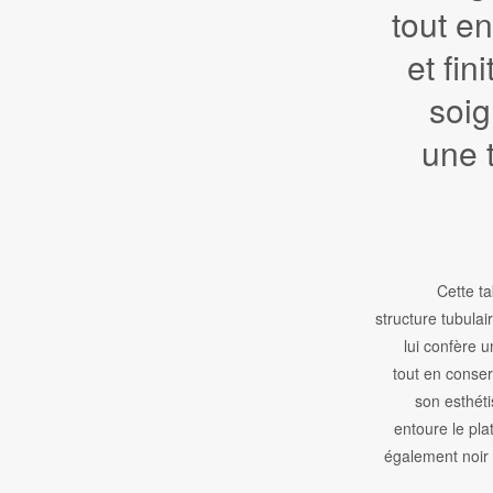
tout en
et fin
soi
une 
Cette t
structure tubulai
lui confère u
tout en conser
son esthét
entoure le pl
également noir 