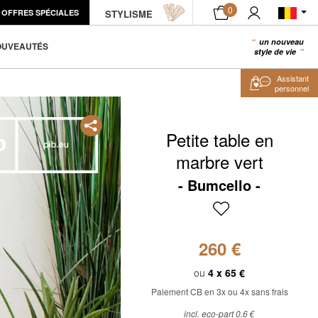
0
OFFRES SPÉCIALES
STYLISME
AJOUTER AU PANIER
un nouveau
0
OUVEAUTÉS
style de vie
Assistant
personnel
Petite table en
marbre vert
Bumcello
260 €
ou
4 x
65 €
Paiement CB en 3x ou 4x sans frais
incl. eco-part 0.6 €