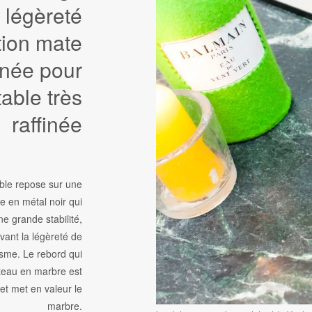
 légèreté
ition mate
gnée pour
table très
raffinée
able repose sur une
re en métal noir qui
ne grande stabilité,
vant la légèreté de
isme. Le rebord qui
ateau en marbre est
et met en valeur le
marbre.