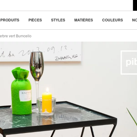
du design moderne
5 €
la beauté dans la
PRODUITS
PIÈCES
STYLES
MATIÈRES
COULEURS
N
arbre vert Bumcello