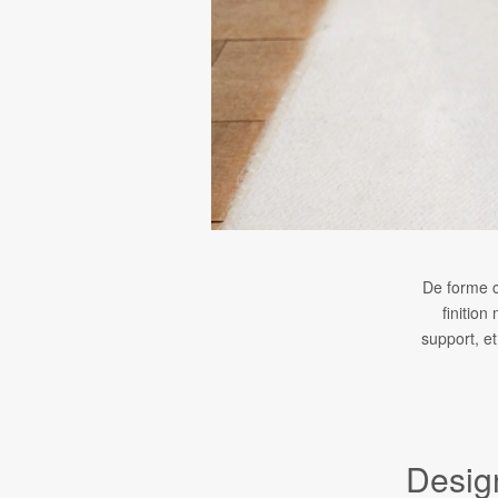
De forme c
finition
support, e
Desig