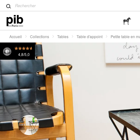
Table tulipe : un classique 
Petite table en marbre vert Bumcello
260 €
ou 4x
6
Wabi-Sabi : L'art de trouver 
simplicité
Accueil
Collections
Tables
Table d'appoint
Petite table en m
4,8/5,0