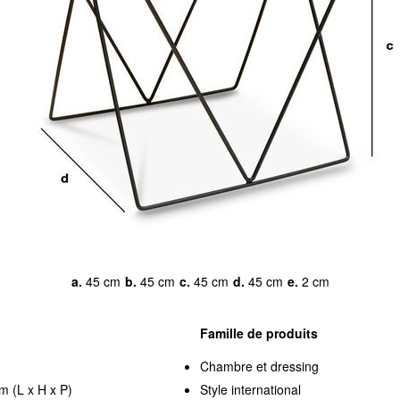
a.
45 cm
b.
45 cm
c.
45 cm
d.
45 cm
e.
2 cm
Famille de produits
Chambre et dressing
m (L x H x P)
Style international