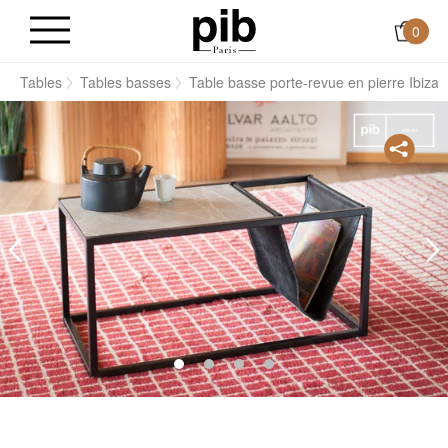
0
s
Tables
Tables basses
Table basse porte-revue en pierre Ibiza