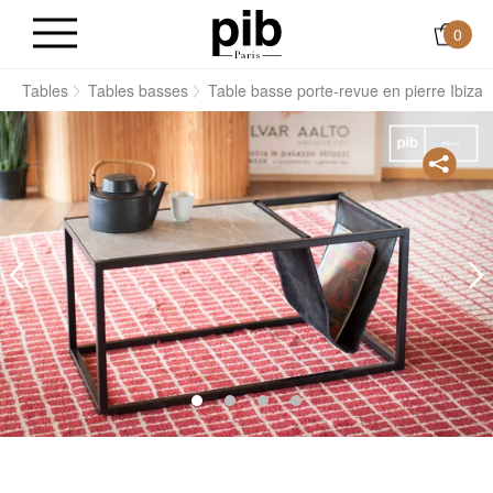
0
s
Tables
Tables basses
Table basse porte-revue en pierre Ibiza