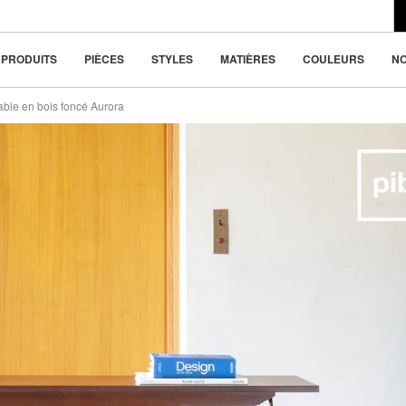
du design moderne
la beauté dans la
PRODUITS
PIÈCES
STYLES
MATIÈRES
COULEURS
N
able en bois foncé Aurora