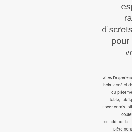
es
r
discrets
pour 
v
Faites l'expérien
bois foncé et d
du pièteme
table, fabr
noyer vernis, of
coule
complémente me
piètement