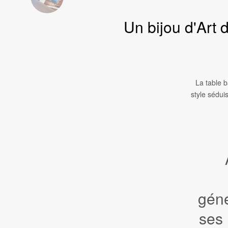
Un bijou d'Art 
La table b
style sédui
géné
ses 