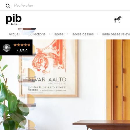
Table tulipe : un classique 
Table basse relevable en bois foncé Aurora
855 Fr.
Wabi-Sabi : L'art de trouver 
simplicité
Accueil
Collections
Tables
Tables basses
Table basse relev
4,8/5,0