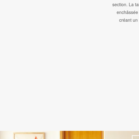
section. La t
enchâssée 
créant un