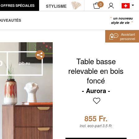
0
OFFRES SPÉCIALES
STYLISME
AJOUTER AU PANIER
un nouveau
0
OUVEAUTÉS
style de vie
Assistant
personnel
Table basse
relevable en bois
foncé
Aurora
855 Fr.
incl. eco-part 3.5 Fr.