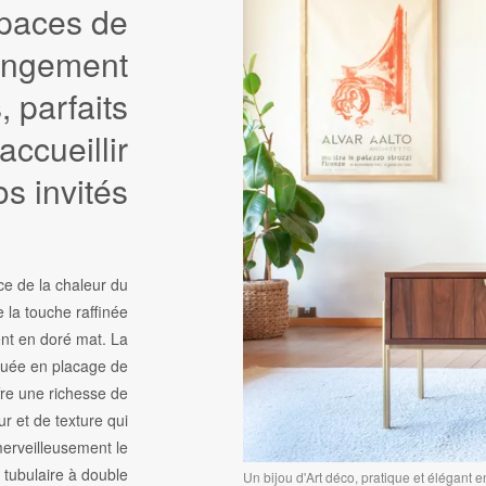
paces de
angement
, parfaits
accueillir
os invités
ce de la chaleur du
e la touche raffinée
nt en doré mat. La
iquée en placage de
fre une richesse de
ur et de texture qui
rveilleusement le
 tubulaire à double
Un bijou d'Art déco, pratique et élégant 