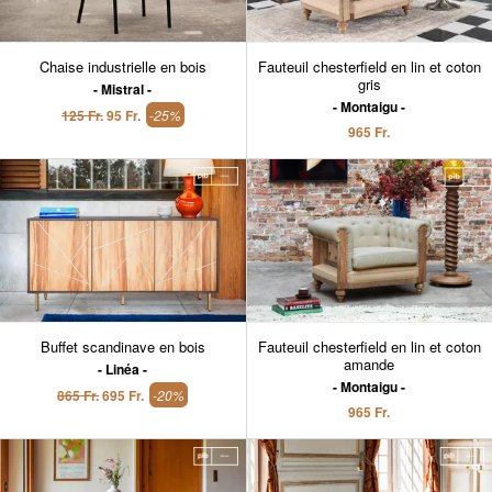
Chaise industrielle en bois
Fauteuil chesterfield en lin et coton
gris
Mistral
Montaigu
125 Fr.
95 Fr.
-25%
965 Fr.
Buffet scandinave en bois
Fauteuil chesterfield en lin et coton
amande
Linéa
Montaigu
865 Fr.
695 Fr.
-20%
965 Fr.