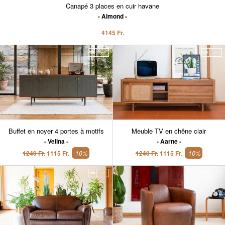
Canapé 3 places en cuir havane
Almond
4145 Fr.
Buffet en noyer 4 portes à motifs
Meuble TV en chêne clair
Velina
Aarne
1240 Fr.
1115 Fr.
-10%
1240 Fr.
1115 Fr.
-10%