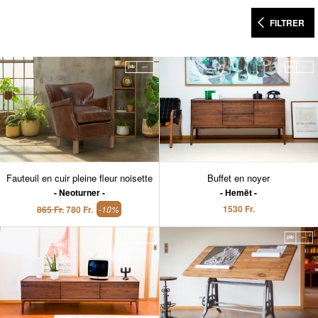
FILTRER
Fauteuil en cuir pleine fleur noisette
Buffet en noyer
Neoturner
Hemët
1530 Fr.
865 Fr.
780 Fr.
-10%