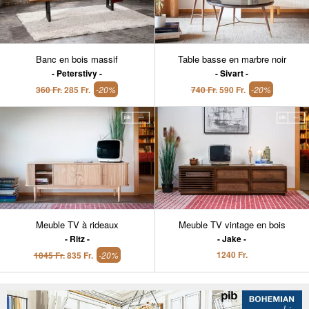
Banc en bois massif
Table basse en marbre noir
Peterstivy
Sivart
360 Fr.
285 Fr.
-20%
740 Fr.
590 Fr.
-20%
Meuble TV à rideaux
Meuble TV vintage en bois
Ritz
Jake
1240 Fr.
1045 Fr.
835 Fr.
-20%