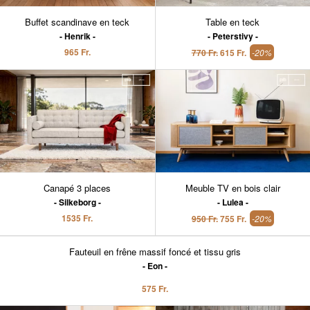
Buffet scandinave en teck
Table en teck
Henrik
Peterstivy
965 Fr.
770 Fr.
615 Fr.
-20%
Canapé 3 places
Meuble TV en bois clair
Silkeborg
Lulea
1535 Fr.
950 Fr.
755 Fr.
-20%
Fauteuil en frêne massif foncé et tissu gris
Eon
575 Fr.