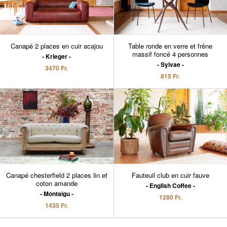
Canapé 2 places en cuir acajou
Table ronde en verre et frêne
massif foncé 4 personnes
Krieger
Sylvae
3470 Fr.
815 Fr.
Canapé chesterfield 2 places lin et
Fauteuil club en cuir fauve
coton amande
English Coffee
Montaigu
1280 Fr.
1435 Fr.