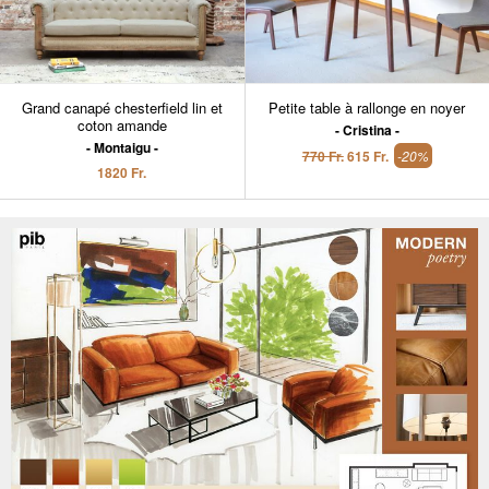
Grand canapé chesterfield lin et
Petite table à rallonge en noyer
coton amande
Cristina
Montaigu
770 Fr.
615 Fr.
-20%
1820 Fr.