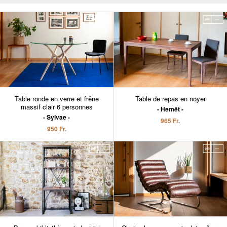
Table ronde en verre et frêne
Table de repas en noyer
massif clair 6 personnes
Hemët
Sylvae
965 Fr.
950 Fr.