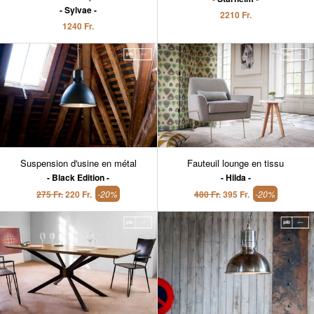
Sylvae
2210 Fr.
1240 Fr.
Suspension d'usine en métal
Fauteuil lounge en tissu
Black Edition
Hilda
275 Fr.
220 Fr.
-20%
480 Fr.
395 Fr.
-20%