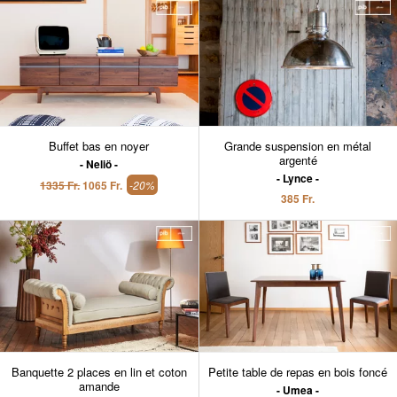
Buffet bas en noyer
Grande suspension en métal
argenté
Neliö
Lynce
1335 Fr.
1065 Fr.
-20%
385 Fr.
Banquette 2 places en lin et coton
Petite table de repas en bois foncé
amande
Umea