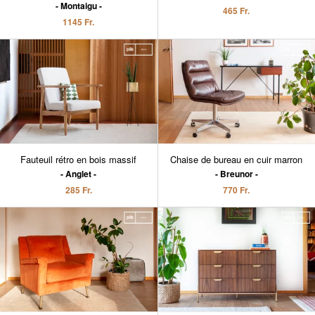
Montaigu
465 Fr.
1145 Fr.
Fauteuil rétro en bois massif
Chaise de bureau en cuir marron
Anglet
Breunor
285 Fr.
770 Fr.