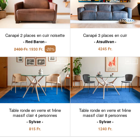
Canapé 2 places en cuir noisette
Canapé 3 places en cuir
Red Baron
Atsullivan
4245 Fr.
2480 Fr.
1930 Fr.
-20%
Table ronde en verre et frêne
Table ronde en verre et frêne
massif clair 4 personnes
massif clair 8 personnes
Sylvae
Sylvae
815 Fr.
1240 Fr.