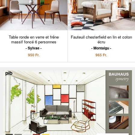
Table ronde en verre et frêne
Fauteuil chesterfield en lin et coton
massif foncé 6 personnes
écru
Sylvae
Montaigu
950 Fr.
965 Fr.