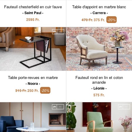
Fauteuil chesterfield en cuir fauve
Table d'appoint en marbre blanc
Saint Paul
Carrera
2595 Fr.
470 Fr.
375 Fr.
-20%
Table porte-revues en marbre
Fauteuil rond en lin et coton
amande
Noora
Léonie
315 Fr.
250 Fr.
-20%
575 Fr.