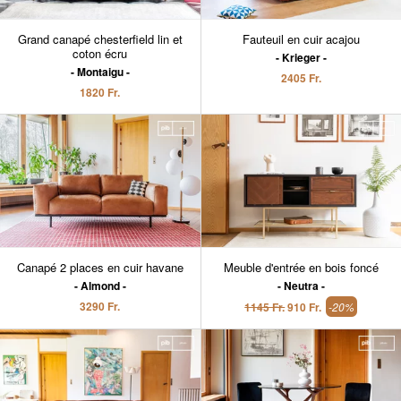
Grand canapé chesterfield lin et
Fauteuil en cuir acajou
coton écru
Krieger
Montaigu
2405 Fr.
1820 Fr.
Canapé 2 places en cuir havane
Meuble d'entrée en bois foncé
Almond
Neutra
3290 Fr.
1145 Fr.
910 Fr.
-20%