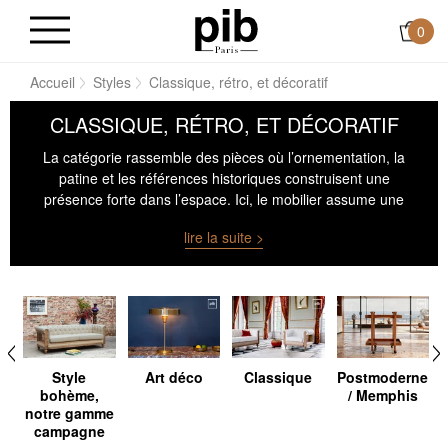
0
Accueil
Styles
Classique, rétro, et décoratif
CLASSIQUE, RÉTRO, ET DÉCORATIF
La catégorie rassemble des pièces où l’ornementation, la
patine et les références historiques construisent une
présence forte dans l’espace. Ici, le mobilier assume une
expressivité plus marquée, sans renoncer à l’équilibre ni à
lire la suite >
la qualité d’exécution. Entre réinterprétations fidèles et jeux
de citations, ces objets s’intègrent dans des intérieurs qui
cherchent le détail, le caractère, et une certaine densité
visuelle.
c
Style
Art déco
Classique
Postmoderne
bohème,
/ Memphis
notre gamme
campagne