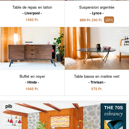
Table de repas en laiton
Suspension argentée
Liverpool
Lynce
1450 Fr.
285 Fr.
230 Fr.
-20%
Buffet en noyer
Table basse en marbre vert
Hinda
Trivisan
1045 Fr.
575 Fr.