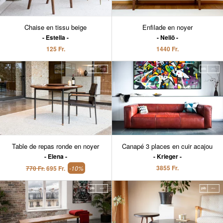
Chaise en tissu beige
Enfilade en noyer
Estella
Neliö
125 Fr.
1440 Fr.
Table de repas ronde en noyer
Canapé 3 places en cuir acajou
Elena
Krieger
3855 Fr.
770 Fr.
695 Fr.
-10%