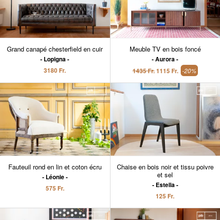
Grand canapé chesterfield en cuir
Meuble TV en bois foncé
Lopigna
Aurora
3180 Fr.
1435 Fr.
1115 Fr.
-20%
Fauteuil rond en lin et coton écru
Chaise en bois noir et tissu poivre
et sel
Léonie
Estella
575 Fr.
125 Fr.