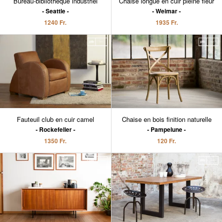
Bureau-bibliothèque industriel
Chaise longue en cuir pleine fleur
Seattle
Weimar
1240 Fr.
1935 Fr.
Fauteuil club en cuir camel
Chaise en bois finition naturelle
Rockefeller
Pampelune
1350 Fr.
120 Fr.