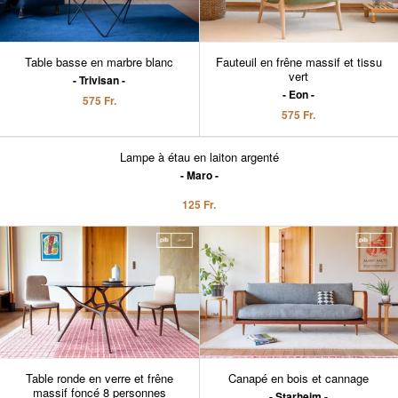
Table basse en marbre blanc
Fauteuil en frêne massif et tissu
vert
Trivisan
Eon
575 Fr.
575 Fr.
Lampe à étau en laiton argenté
Maro
125 Fr.
Table ronde en verre et frêne
Canapé en bois et cannage
massif foncé 8 personnes
Starheim