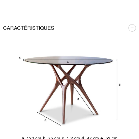
CARACTÉRISTIQUES
a.
120 cm
b.
75 cm
c.
1.2 cm
d.
47 cm
e.
53 cm