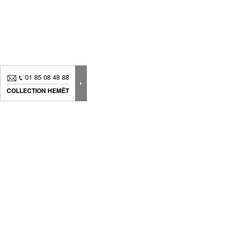
01 85 08 48 88
COLLECTION HEMËT
Nouveautés, bons plans.. Inscrivez-vous à
notre
newsletter
pour suivre
toute notre actualité