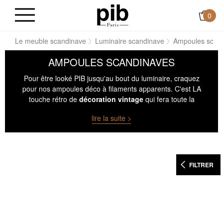
0
ing
Le meuble scandinave
Luminaire scandinave
Ampoules scan
AMPOULES SCANDINAVES
Pour être looké PIB jusqu'au bout du luminaire, craquez
pour nos ampoules déco à filaments apparents. C'est LA
touche rétro de
décoration vintage
qui fera toute la
différence, en apportant à votre luminaire l'ampoule qu'il
lire la suite >
mérite ! Elle fera aussi la différence en extérieur sur votre
applique extérieure
!
FILTRER