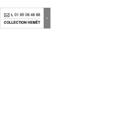
01 85 08 48 88
COLLECTION HEMËT
Nouveautés, bons plans.. Inscrivez-vous à
notre
newsletter
pour suivre
toute notre actualité