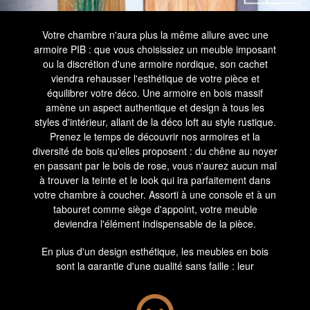
Votre chambre n'aura plus la même allure avec une
armoire PIB : que vous choisissiez un meuble imposant
ou la discrétion d'une armoire nordique, son cachet
viendra rehausser l'esthétique de votre pièce et
équilibrer votre déco. Une armoire en bois massif
amène un aspect authentique et design à tous les
styles d'intérieur, allant de la déco loft au style rustique.
Prenez le temps de découvrir nos armoires et la
diversité de bois qu'elles proposent : du chêne au noyer
en passant par le bois de rose, vous n'aurez aucun mal
à trouver la teinte et le look qui ira parfaitement dans
votre chambre à coucher. Assorti à une console et à un
tabouret comme siège d'appoint, votre meuble
deviendra l'élément indispensable de la pièce.
En plus d'un design esthétique, les meubles en bois
sont la garantie d'une qualité sans faille : leur
robustesse leur permet de traverser les années sans
plier ou se détériorer, tandis que le vernis les protège
des aléas du quotidien. Vous avez ainsi la certitude que