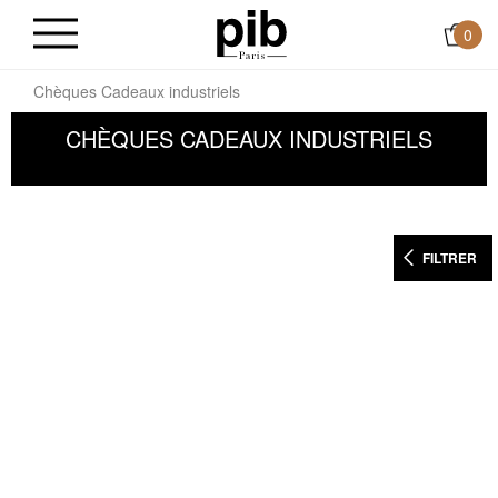
0
il
Chèques Cadeaux industriels
CHÈQUES CADEAUX INDUSTRIELS
FILTRER