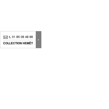
01 85 08 48 88
COLLECTION HEMËT
Nouveautés, bons plans.. Inscrivez-vous à
notre
newsletter
pour suivre
toute notre actualité