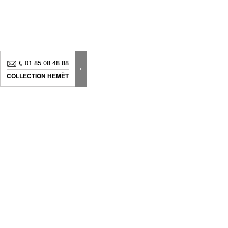
01 85 08 48 88
COLLECTION HEMËT
Nouveautés, bons plans.. Inscrivez-vous à
notre
newsletter
pour suivre
toute notre actualité