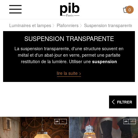
0
ns
Luminaires et lampes
Plafonniers
Suspension transparente
SUSPENSION TRANSPARENTE
La suspension transparente, d'une structure souvent en
métal et d'un abat-jour en verre, permet une parfaite
restitution de la lumière. Utiliser une
suspension
transparente avec un verre légèrement teinté
lire la suite >
agrémente la pièce d'une ambiance chaleureuse
et
agréable.
FILTRER