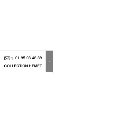
01 85 08 48 88
COLLECTION HEMËT
Nouveautés, bons plans.. Inscrivez-vous à
notre
newsletter
pour suivre
toute notre actualité