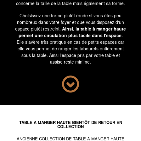
concerne la taille de la table mais également sa forme.
Choisissez une forme plutôt ronde si vous êtes peu
nombreux dans votre foyer et que vous disposez d'un
espace plutôt restreint.
Ainsi, la table à manger haute
permet une circulation plus facile dans l'espace.
Elle s'avère très pratique en cas de petits espaces car
elle vous permet de ranger les tabourets entièrement
sous la table. Ainsi l'espace pris par votre table et
assise reste minime.
Si vous disposez d'un espace suffisamment grand,
vous pouvez choisir une grande table rectangulaire.
Pour affirmer un style de bar, placez le côté le plus petit
contre un mur. Ainsi vous donnerez vraiment
d'impression qu'un comptoir est installé dans votre
pièce et cela délimitera les espaces de votre intérieur.
Pour choisir la taille de votre table à manger en
TABLE A MANGER HAUTE BIENTÔT DE RETOUR EN
hauteur, sachez qu'elles se situent généralement entre
COLLECTION
90 cm et 110 cm. Ainsi, choisissez en conséquence les
ANCIENNE COLLECTION DE TABLE A MANGER HAUTE
assises adéquates pour votre table. Généralement, la