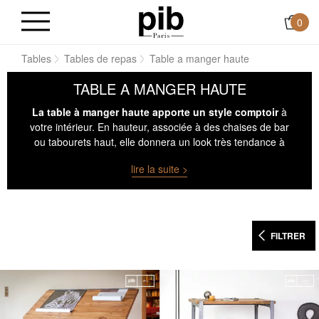
0
ns
Tables
Tables de repas
Table a manger haute
TABLE A MANGER HAUTE
La table à manger haute apporte un style comptoir
à
votre intérieur. En hauteur, associée à des chaises de bar
ou tabourets haut, elle donnera un look très tendance à
votre pièce. En métal et bois, le look industriel sera
lire la suite >
prédominant. Associez la à des suspensions indus' et des
tabourets en bois vintages pour un style résolument
tendance.
FILTRER