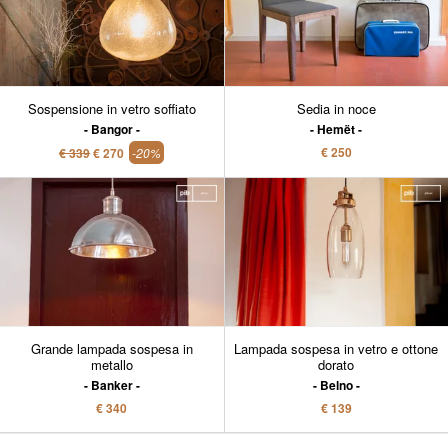
Sospensione in vetro soffiato
Sedia in noce
Bangor
Hemët
€ 250
€ 339
€ 270
-20%
Grande lampada sospesa in
Lampada sospesa in vetro e ottone
metallo
dorato
Banker
Belno
€ 340
€ 139