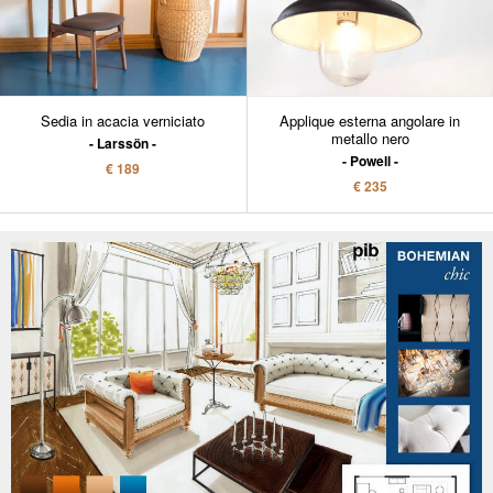
Sedia in acacia verniciato
Applique esterna angolare in
metallo nero
Larssön
Powell
€ 189
€ 235