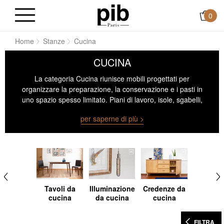
0
Home
Stanze
Cucina
CUCINA
La categoria Cucina riunisce mobili progettati per
organizzare la preparazione, la conservazione e i pasti in
uno spazio spesso limitato. Piani di lavoro, isole, sgabelli,
sedie e vetrine sono trattati come oggetti funzionali con
per saperne di più >
proporzioni precise. I materiali in legno, metallo, ceramica o
laminato sono scelti per la loro stabilità, facilità di
manutenzione e capacità di strutturare visivamente le aree
di stoccaggio. I mobili da cucina definiscono le funzioni
senza compartimentarle, integrando il movimento, la
postura e la manipolazione in un insieme coerente.
Tavoli da
Illuminazione
Credenze da
cucina
da cucina
cucina
FILTRA