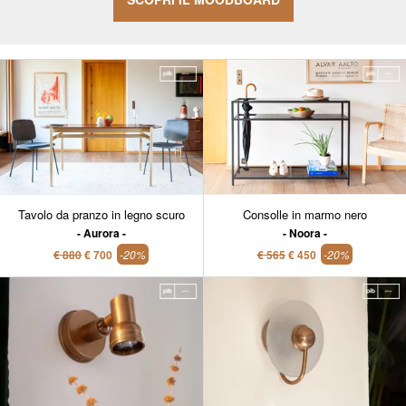
Tavolo da pranzo in legno scuro
Consolle in marmo nero
Aurora
Noora
€ 880
€ 700
-20%
€ 565
€ 450
-20%