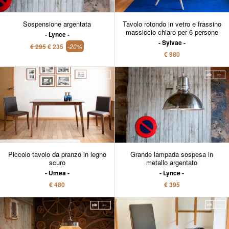
Sospensione argentata
Tavolo rotondo in vetro e frassino
massiccio chiaro per 6 persone
Lynce
Sylvae
€ 295
€ 235
-20%
€ 980
Piccolo tavolo da pranzo in legno
Grande lampada sospesa in
scuro
metallo argentato
Umea
Lynce
€ 480
€ 395