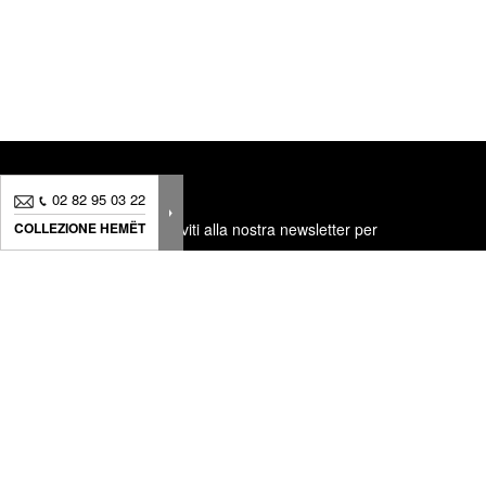
02 82 95 03 22
COLLEZIONE HEMËT
Novità, consigli.. Iscriviti alla
nostra newsletter
per
seguire
tutte le nostre news