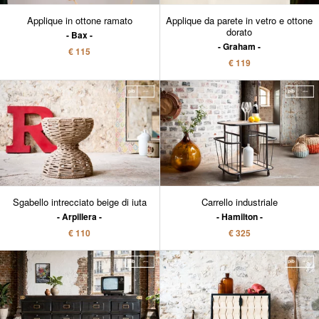
Applique in ottone ramato
Applique da parete in vetro e ottone
dorato
Bax
Graham
€ 115
€ 119
Sgabello intrecciato beige di iuta
Carrello industriale
Arpillera
Hamilton
€ 110
€ 325