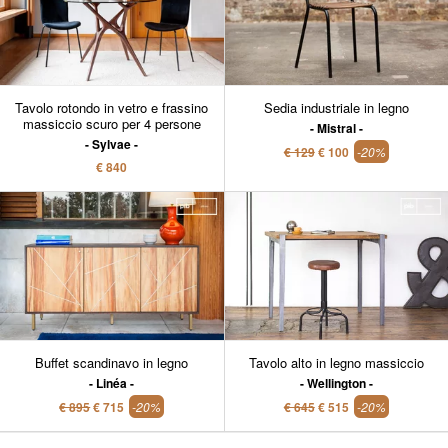
Tavolo rotondo in vetro e frassino
Sedia industriale in legno
massiccio scuro per 4 persone
Mistral
Sylvae
€ 129
€ 100
-20%
€ 840
Buffet scandinavo in legno
Tavolo alto in legno massiccio
Linéa
Wellington
€ 895
€ 715
-20%
€ 645
€ 515
-20%