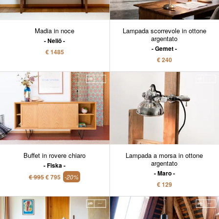
Madia in noce
Lampada scorrevole in ottone
argentato
Neliö
Gemet
€ 1485
€ 240
Buffet in rovere chiaro
Lampada a morsa in ottone
argentato
Fiska
Maro
€ 995
€ 795
-20%
€ 129