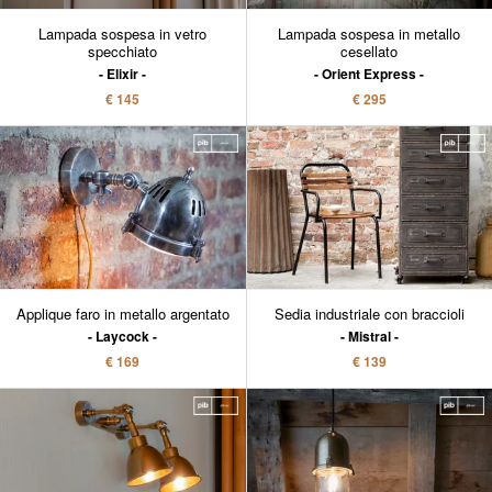
Lampada sospesa in vetro
Lampada sospesa in metallo
specchiato
cesellato
Elixir
Orient Express
€ 145
€ 295
Applique faro in metallo argentato
Sedia industriale con braccioli
Laycock
Mistral
€ 169
€ 139