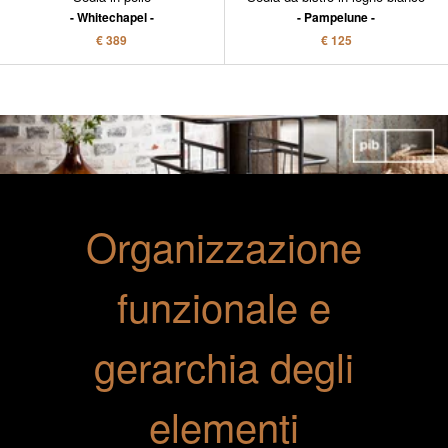
Whitechapel
Pampelune
€ 389
€ 125
Organizzazione
funzionale e
gerarchia degli
elementi