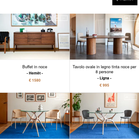
Buffet in noce
Tavolo ovale in legno tinta noce per
8 persone
Hemët
Ligna
€ 1580
€ 995