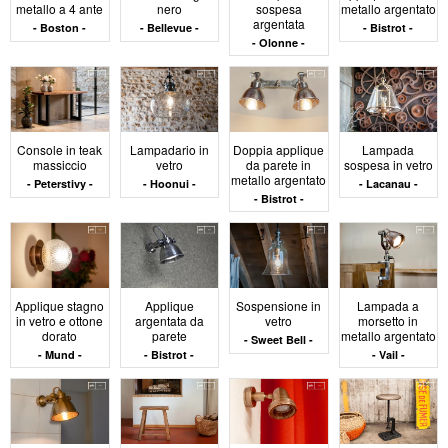
manutenzione
metallo a 4 ante
nero
sospesa
metallo argentato
argentata
Boston
Bellevue
Bistrot
Olonne
I materiali utilizzati nei mobili da cucina sono scelti per
la loro resistenza all'umidità, agli urti e all'uso
quotidiano. Sono comuni il legno massiccio oliato, il
laminato ad alta pressione, la ceramica, il metallo
Console in teak
Lampadario in
Doppia applique
Lampada
verniciato a polvere o l'acciaio inox. Le superfici devono
massiccio
vetro
da parete in
sospesa in vetro
essere piane, facili da pulire e prive di eccessive
metallo argentato
Peterstivy
Hoonui
Lacanau
asperità. Maniglie, cerniere, piedini o rotelle devono
Bistrot
essere integrati o discreti, in un'ottica di durata
funzionale. Anche la riconoscibilità visiva dei materiali è
essenziale: una variazione di tono tra il piano di lavoro
e i frontali permette di distinguere rapidamente le aree
di azione.
Applique stagno
Applique
Sospensione in
Lampada a
in vetro e ottone
argentata da
vetro
morsetto in
dorato
parete
metallo argentato
Sweet Bell
Disposizione
Mund
Bistrot
Vail
spaziale e