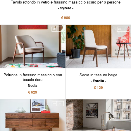
Tavolo rotondo in vetro e frassino massiccio scuro per 6 persone
Sylvae
€ 980
Poltrona in frassino massiccio con
Sedia in tessuto beige
bouclé écru
Estella
Nodia
€ 129
€ 629