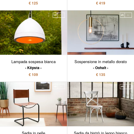
€ 125
€ 419
Lampada sospesa bianca
Sospensione in metallo dorato
Këpsta
Oohalt
€ 109
€ 135
Sedia in pelle
Sedia da bistrò in legno bianco