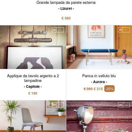
Grande lampada da parete esterna
Lizuret
€ 380
Applique da tavolo argento a 2
Panca in velluto blu
lampadine
Aurora
Capitole
€ 395
€ 315
-20%
€ 190