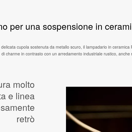
mo per una sospensione in cerami
 delicata cupola sostenuta da metallo scuro, il lampadario in ceramica P
 di charme in contrasto con un arredamento industriale rustico, anche r
tura molto
ta e linea
iosamente
retrò