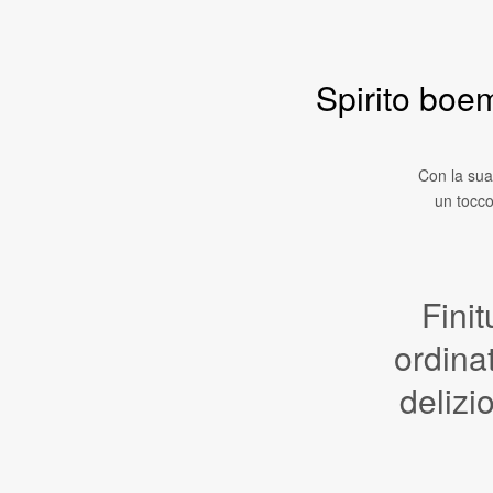
Spirito boe
Con la sua
un tocco
Fini
ordina
deliz