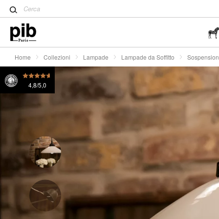
Tavolo Tulip: un classico de
Sospensione in ceramica Pornic
€ 169
o 4x
€ 42.3
Wabi-Sabi: l'arte di trovare la
semplicità
Home
Collezioni
Lampade
Lampade da Soffitto
Sospensione
4,8/5,0