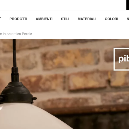
l design moderno
 bellezza nella
PRODOTTI
AMBIENTI
STILI
MATERIALI
COLORI
N
 in ceramica Pornic