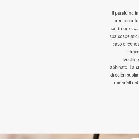
Il paralume i
crema contr
con il nero opa
sua sospension
cavo circond
intrecc
rivestim
abbinato. La s
di colori subli
materiali natu