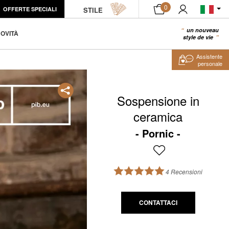
0
OFFERTE SPECIALI
STILE
un nouveau
0
OVITÀ
style de vie
Assistente
personale
Sospensione in
ceramica
Pornic
4 Recensioni
CONTATTACI