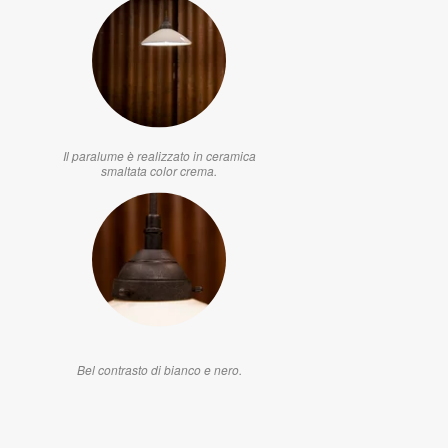
Il paralume è realizzato in ceramica
smaltata color crema.
Bel contrasto di bianco e nero.