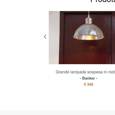
sa in metallo nero
Grande lampada sospesa in met
k Factory
Banker
€ 250
€ 340