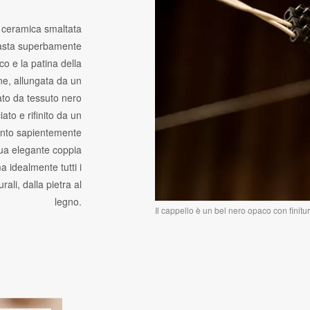
n ceramica smaltata
asta superbamente
co e la patina della
e, allungata da un
ato da tessuto nero
iato e rifinito da un
ento sapientemente
ua elegante coppia
ma idealmente tutti i
rali, dalla pietra al
legno.
Il cappello è un bel nero opaco con finitur