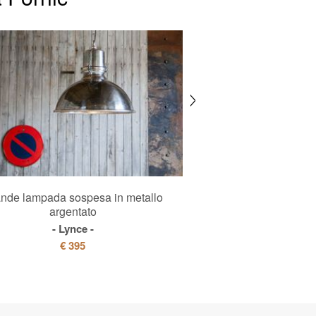
nde lampada sospesa in metallo
Grande sospens
argentato
Oohal
Lynce
€ 195
€ 395