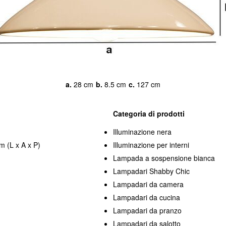
a.
28 cm
b.
8.5 cm
c.
127 cm
Categoria di prodotti
Illuminazione nera
m (L x A x P)
Illuminazione per interni
Lampada a sospensione bianca
Lampadari Shabby Chic
Lampadari da camera
Lampadari da cucina
Lampadari da pranzo
Lampadari da salotto