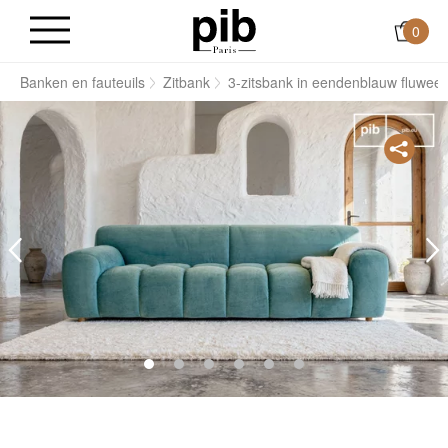
0
s
Banken en fauteuils
Zitbank
3-zitsbank in eendenblauw fluweel 