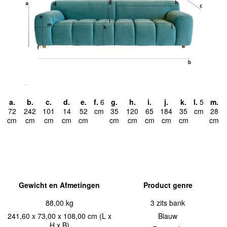
a.
b.
c.
d.
e.
f.
6
g.
h.
i.
j.
k.
l.
5
m.
72
242
101
14
52
cm
35
120
65
184
35
cm
28
cm
cm
cm
cm
cm
cm
cm
cm
cm
cm
cm
Gewicht en Afmetingen
Product genre
88,00 kg
3 zits bank
241,60 x 73,00 x 108,00 cm (L x
Blauw
H x B)