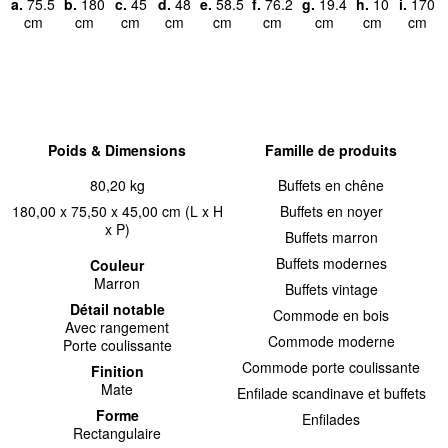
a.
75.5
b.
180
c.
45
d.
48
e.
58.5
f.
76.2
g.
19.4
h.
10
i.
170
cm
cm
cm
cm
cm
cm
cm
cm
cm
Poids & Dimensions
Famille de produits
80,20 kg
Buffets en chêne
180,00 x 75,50 x 45,00 cm (L x H
Buffets en noyer
x P)
Buffets marron
Buffets modernes
Couleur
Marron
Buffets vintage
Détail notable
Commode en bois
Avec rangement
Commode moderne
Porte coulissante
Commode porte coulissante
Finition
Mate
Enfilade scandinave et buffets
Forme
Enfilades
Rectangulaire