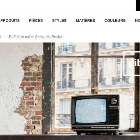
du design moderne
la beauté dans la
PRODUITS
PIÈCES
STYLES
MATIÈRES
COULEURS
N
s
Buffet en métal 8 clapets Boston