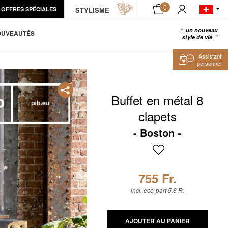
0
OFFRES SPÉCIALES
STYLISME
AJOUTER AU PANIER
un nouveau
0
OUVEAUTÉS
style de vie
Assistant
personnel
Buffet en métal 8
clapets
Boston
755 Fr.
incl. eco-part 5.8 Fr.
AJOUTER AU PANIER