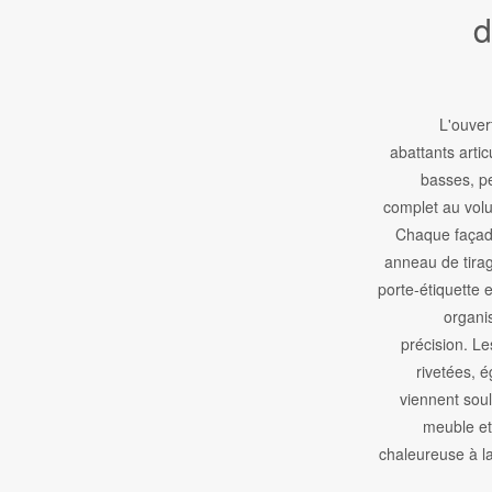
d
L'ouver
abattants arti
basses, p
complet au vol
Chaque façad
anneau de tirag
porte-étiquette e
organi
précision. Le
rivetées, é
viennent soul
meuble et
chaleureuse à l