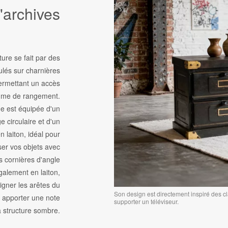
'archives
ture se fait par des
culés sur charnières
ermettant un accès
ume de rangement.
e est équipée d'un
e circulaire et d'un
n laiton, idéal pour
ser vos objets avec
s cornières d'angle
galement en laiton,
igner les arêtes du
Son design est directement inspiré des cl
 apporter une note
supporter un téléviseur.
a structure sombre.