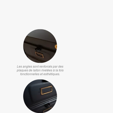
Les angles sont renforcés par des
plaques de laiton rivetées à la fois
fonctionnelles et esthétiques.