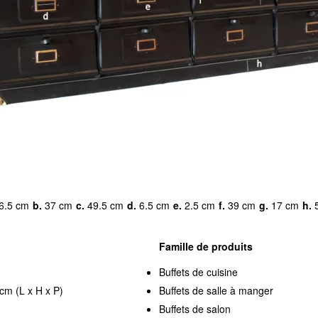
6.5 cm
b.
37 cm
c.
49.5 cm
d.
6.5 cm
e.
2.5 cm
f.
39 cm
g.
17 cm
h.
5
Famille de produits
Buffets de cuisine
cm (L x H x P)
Buffets de salle à manger
Buffets de salon