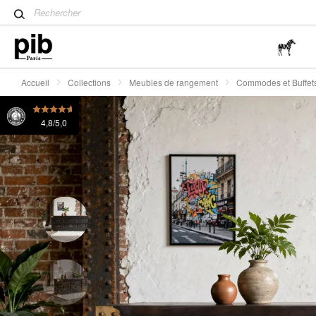
Table tulipe : un classique 
Buffet en métal 8 clapets Boston
755 Fr.
Wabi-Sabi : L'art de trouver 
simplicité
Accueil
Collections
Meubles de rangement
Commodes et Buffet
4,8/5,0