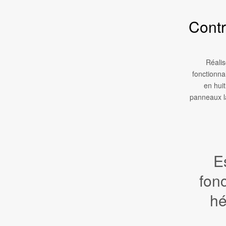
Contr
Réalis
fonctionna
en huit
panneaux la
E
fonc
hé