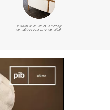
Un travail de courbe et un mélange
de matières pour un rendu raffiné.