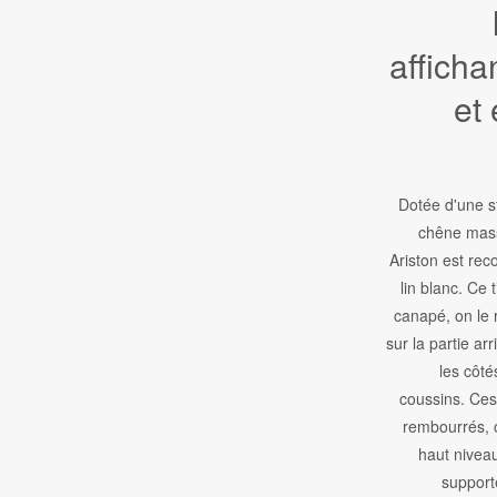
afficha
et
Dotée d'une s
chêne mass
Ariston est rec
lin blanc. Ce 
canapé, on le 
sur la partie ar
les côté
coussins. Ces
rembourrés, o
haut niveau
support