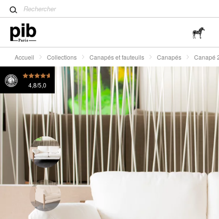
Table tulipe : un classique 
Canapé 2 places en lin blanc Ariston
2595 Fr.
Wabi-Sabi : L'art de trouver 
simplicité
Accueil
Collections
Canapés et fauteuils
Canapés
Canapé 2 
4,8/5,0