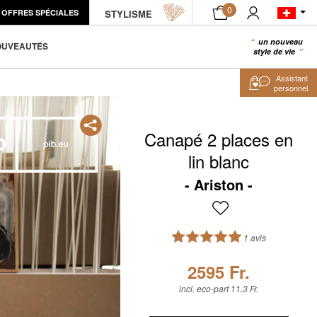
0
OFFRES SPÉCIALES
ÉCHANTILLON PRODUIT
STYLISME
AJOUTER AU PANIER
un nouveau
0
OUVEAUTÉS
style de vie
Assistant
personnel
Canapé 2 places en
lin blanc
Ariston
1 avis
2595 Fr.
incl. eco-part 11.3 Fr.