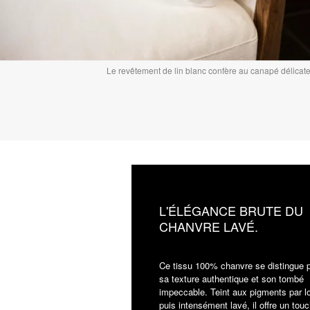
Le revêtement de lin blanc confère au canapé délicat
L'ÉLÉGANCE BRUTE DU
CHANVRE LAVÉ.
Ce tissu 100% chanvre se distingue 
sa texture authentique et son tombé
impeccable. Teint aux pigments par l
puis intensément lavé, il offre un touc