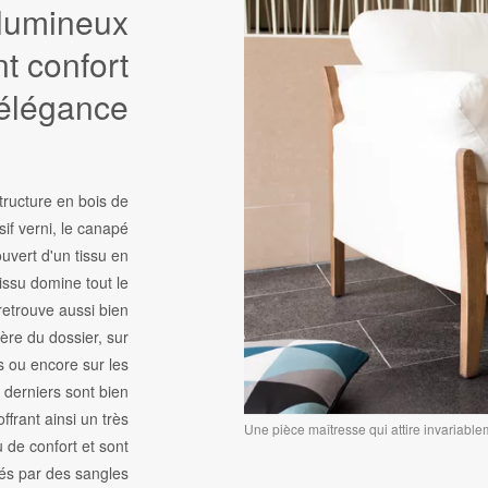
lumineux
nt confort
 élégance
tructure en bois de
if verni, le canapé
ouvert d'un tissu en
tissu domine tout le
retrouve aussi bien
rière du dossier, sur
s ou encore sur les
 derniers sont bien
ffrant ainsi un très
Une pièce maîtresse qui attire invariable
 de confort et sont
és par des sangles