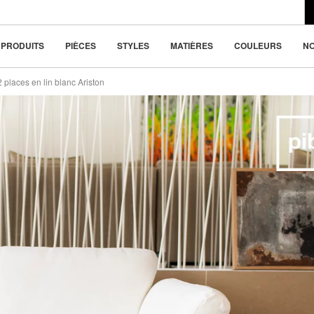
du design moderne
la beauté dans la
PRODUITS
PIÈCES
STYLES
MATIÈRES
COULEURS
N
places en lin blanc Ariston