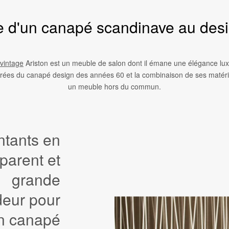
e d'un canapé scandinave au desi
vintage
Ariston est un meuble de salon dont il émane une élégance lu
pirées du canapé design des années 60 et la combinaison de ses matéri
un meuble hors du commun.
tants en
parent et
grande
deur pour
n canapé