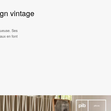
gn vintage
xueuse. Ses
aux en font