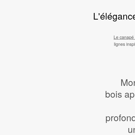
L'éléganc
Le canapé 
lignes ins
Mon
bois ap
profon
u