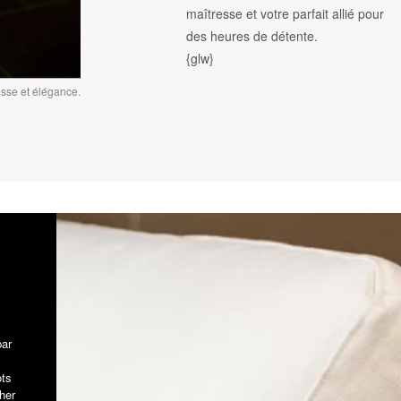
maîtresse et votre parfait allié pour
des heures de détente.
{glw}
esse et élégance.
par
ots
her