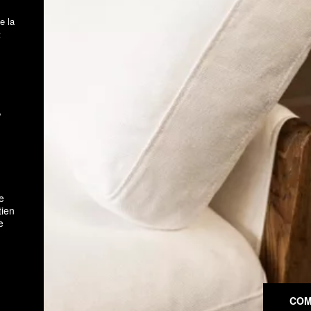
e la
t
,
e
tien
e
COM