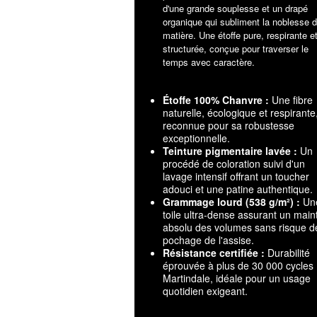
d'une grande souplesse et un drapé
organique qui subliment la noblesse d
matière. Une étoffe pure, respirante e
structurée, conçue pour traverser le
temps avec caractère.
Étoffe 100% Chanvre :
Une fibre
naturelle, écologique et respirante
reconnue pour sa robustesse
exceptionnelle.
Teinture pigmentaire lavée :
Un
procédé de coloration suivi d'un
lavage intensif offrant un toucher
adouci et une patine authentique.
Grammage lourd (538 g/m²) :
Un
toile ultra-dense assurant un main
absolu des volumes sans risque d
pochage de l'assise.
Résistance certifiée :
Durabilité
éprouvée à plus de 30 000 cycles
Martindale, idéale pour un usage
quotidien exigeant.