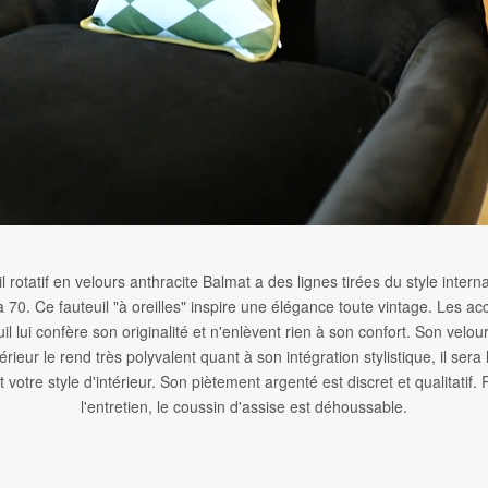
l rotatif en velours anthracite Balmat a des lignes tirées du style intern
 70. Ce fauteuil "à oreilles" inspire une élégance toute vintage. Les ac
il lui confère son originalité et n'enlèvent rien à son confort. Son velou
érieur le rend très polyvalent quant à son intégration stylistique, il sera
 votre style d'intérieur. Son piètement argenté est discret et qualitatif. P
l'entretien, le coussin d'assise est déhoussable.