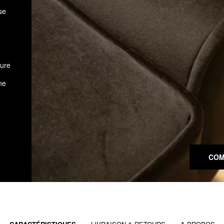
se
sure
ne
COM