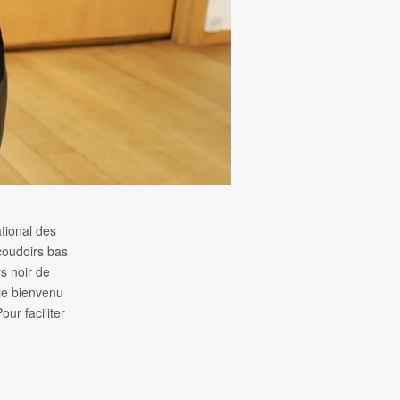
ational des
coudoirs bas
rs noir de
 le bienvenu
our faciliter