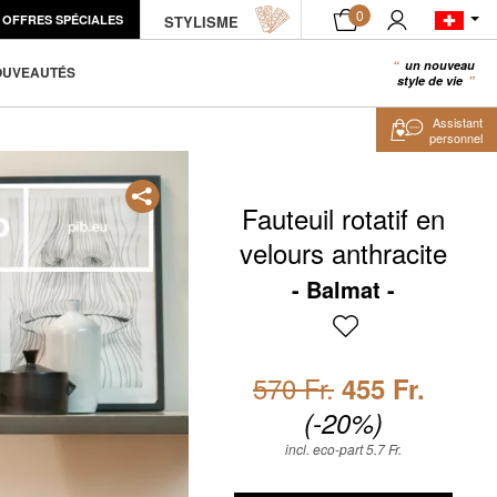
0
OFFRES SPÉCIALES
ÉCHANTILLON PRODUIT
STYLISME
AJOUTER AU PANIER
un nouveau
0
OUVEAUTÉS
style de vie
Assistant
personnel
Fauteuil rotatif en
velours anthracite
Balmat
570 Fr.
455 Fr.
(-20%)
incl. eco-part 5.7 Fr.