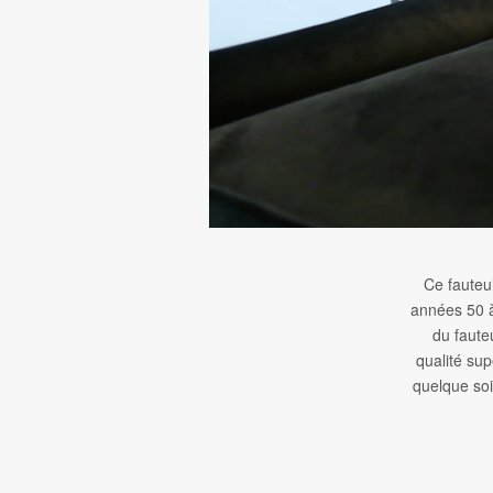
Ce fauteui
années 50 à
du fauteu
qualité sup
quelque soit