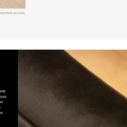
branches en inox.
unie
ours
en
e
me