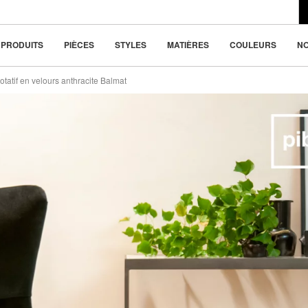
du design moderne
455 Fr.
(-20%)
la beauté dans la
PRODUITS
PIÈCES
STYLES
MATIÈRES
COULEURS
N
rotatif en velours anthracite Balmat