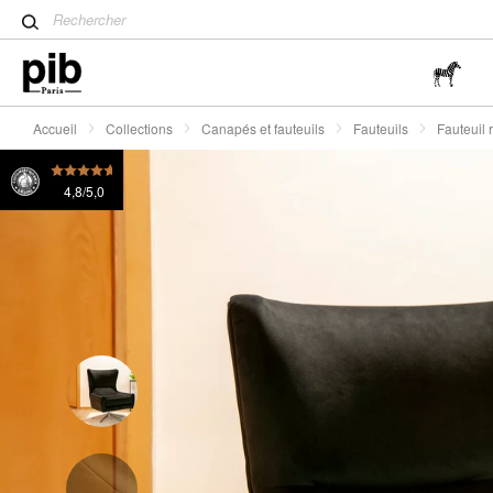
Table tulipe : un classique 
Fauteuil rotatif en velours anthracite Balmat
570 Fr.
Wabi-Sabi : L'art de trouver 
simplicité
Accueil
Collections
Canapés et fauteuils
Fauteuils
Fauteuil 
4,8/5,0