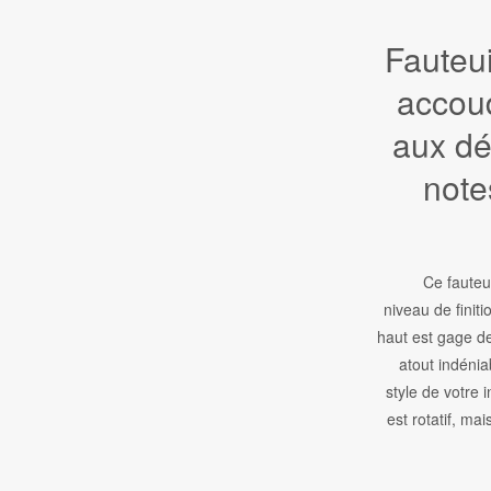
Fauteuil
accou
aux dé
note
Ce fauteui
niveau de finiti
haut est gage de
atout indénia
style de votre i
est rotatif, mai