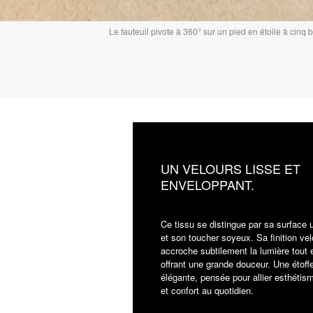
Le fauteuil pivote à 360° sur un pied en étoile à cinq 
UN VELOURS LISSE ET
ENVELOPPANT.
Ce tissu se distingue par sa surface 
et son toucher soyeux. Sa finition vel
accroche subtilement la lumière tout 
offrant une grande douceur. Une étoff
élégante, pensée pour allier esthétis
et confort au quotidien.