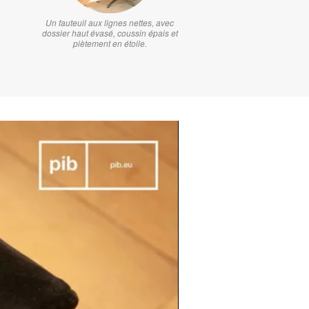
Un fauteuil aux lignes nettes, avec
dossier haut évasé, coussin épais et
piètement en étoile.