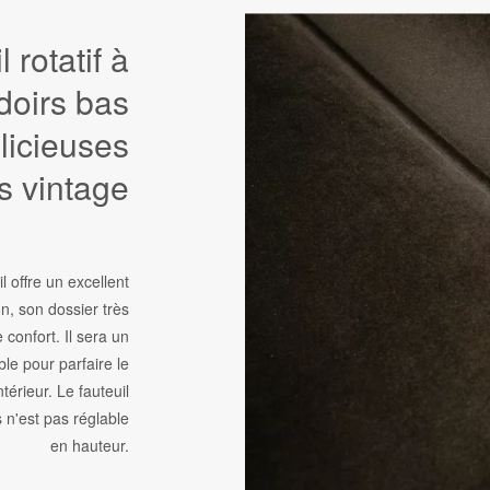
 rotatif à
doirs bas
licieuses
s vintage
l offre un excellent
on, son dossier très
 confort. Il sera un
ble pour parfaire le
ntérieur. Le fauteuil
s n'est pas réglable
en hauteur.