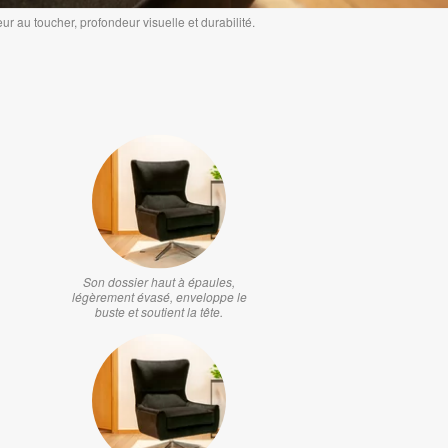
 au toucher, profondeur visuelle et durabilité.
Son dossier haut à épaules,
légèrement évasé, enveloppe le
buste et soutient la tête.