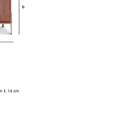
cm
i.
14 cm