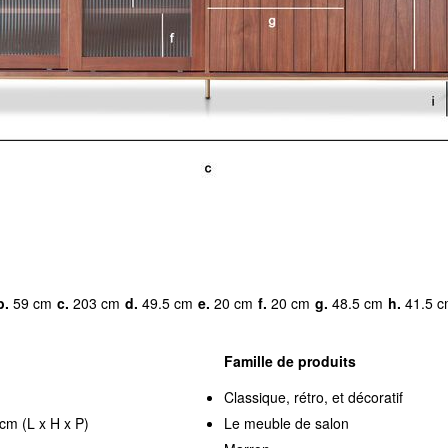
b.
59 cm
c.
203 cm
d.
49.5 cm
e.
20 cm
f.
20 cm
g.
48.5 cm
h.
41.5 
Famille de produits
Classique, rétro, et décoratif
cm (L x H x P)
Le meuble de salon