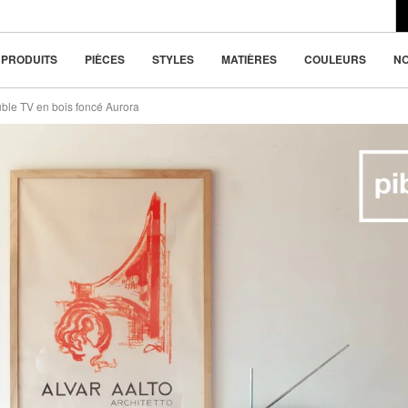
du design moderne
(-22%)
la beauté dans la
PRODUITS
PIÈCES
STYLES
MATIÈRES
COULEURS
N
ble TV en bois foncé Aurora