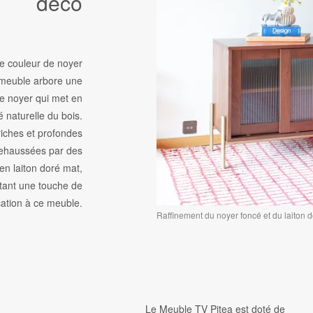
déco
e couleur de noyer
 meuble arbore une
ée noyer qui met en
é naturelle du bois.
iches et profondes
rehaussées par des
en laiton doré mat,
tant une touche de
cation à ce meuble.
Raffinement du noyer foncé et du laiton d
Le Meuble TV Pitea est doté de