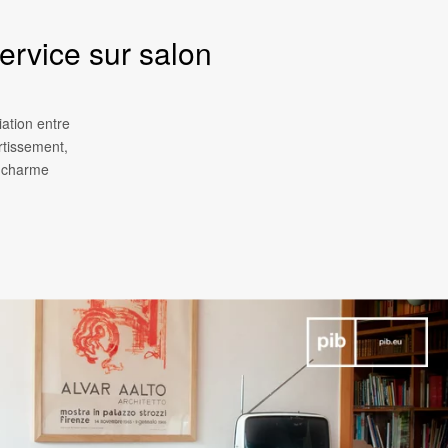
ervice sur salon
iation entre
ertissement,
n charme