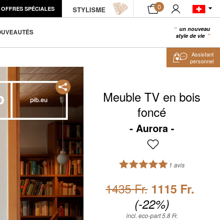
0
OFFRES SPÉCIALES
STYLISME
AJOUTER AU PANIER
un nouveau
0
OUVEAUTÉS
style de vie
Assistant
personnel
Meuble TV en bois
foncé
Aurora
1 avis
1435 Fr.
1115 Fr.
(-22%)
incl. eco-part 5.8 Fr.