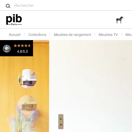
Table tulipe : un classique 
Meuble TV en bois foncé Aurora
1435 Fr.
1115 Fr.
Wabi-Sabi : L'art de trouver 
simplicité
Accueil
Collections
Meubles de rangement
Meubles TV
Meu
4,8/5,0