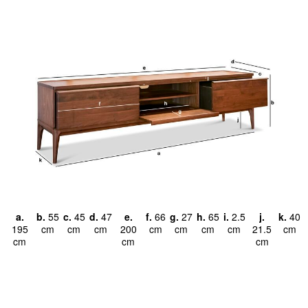
a.
b.
55
c.
45
d.
47
e.
f.
66
g.
27
h.
65
i.
2.5
j.
k.
40
195
cm
cm
cm
200
cm
cm
cm
cm
21.5
cm
cm
cm
cm