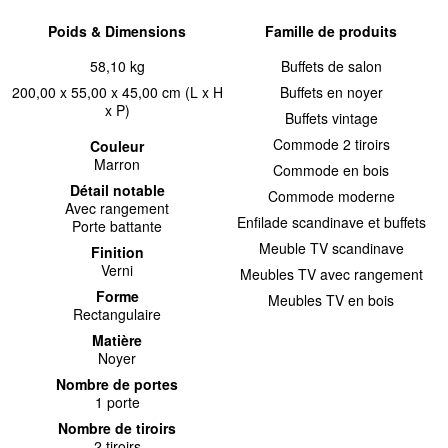
Poids & Dimensions
Famille de produits
58,10 kg
Buffets de salon
200,00 x 55,00 x 45,00 cm (L x H
Buffets en noyer
x P)
Buffets vintage
Commode 2 tiroirs
Couleur
Marron
Commode en bois
Détail notable
Commode moderne
Avec rangement
Enfilade scandinave et buffets
Porte battante
Meuble TV scandinave
Finition
Verni
Meubles TV avec rangement
Forme
Meubles TV en bois
Rectangulaire
Matière
Noyer
Nombre de portes
1 porte
Nombre de tiroirs
2 tiroirs