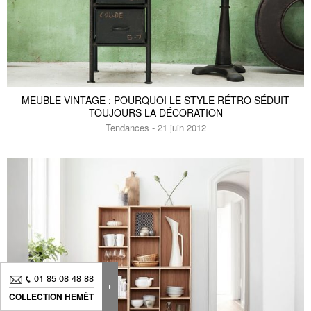
MEUBLE VINTAGE : POURQUOI LE STYLE RÉTRO SÉDUIT
TOUJOURS LA DÉCORATION
Tendances - 21 juin 2012
01 85 08 48 88
01 85 08 48 88
COLLECTION HEMËT
COLLECTION HEMËT