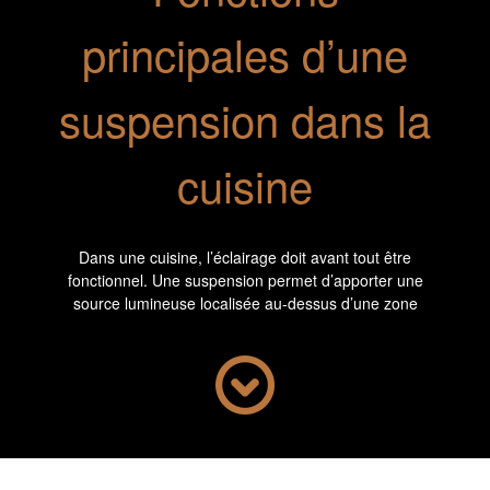
principales d’une
suspension dans la
cuisine
Dans une cuisine, l’éclairage doit avant tout être
fonctionnel. Une suspension permet d’apporter une
source lumineuse localisée au-dessus d’une zone
d’activité : évier, îlot central, table à manger ou plan de
cuisson. Contrairement à un plafonnier généraliste, elle
cible un point précis, réduisant les zones d’ombre et
améliorant la lisibilité des gestes. Le choix du modèle
dépend de la hauteur sous plafond, de la surface à
éclairer et de la nature des activités réalisées sous la
lumière. Certaines suspensions peuvent être installées
seules, d’autres en série, selon la largeur de l’espace.