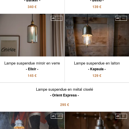
Banker
Belno
340 €
139 €
Lampe suspendue miroir en verre
Lampe suspendue en laiton
Elixir
Kapsula
145 €
129 €
Lampe suspendue en métal ciselé
Orient Express
295 €