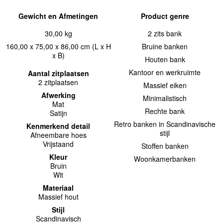
Gewicht en Afmetingen
Product genre
30,00 kg
2 zits bank
160,00 x 75,00 x 86,00 cm (L x H
Bruine banken
x B)
Houten bank
Kantoor en werkruimte
Aantal zitplaatsen
2 zitplaatsen
Massief eiken
Afwerking
Minimalistisch
Mat
Rechte bank
Satijn
Retro banken in Scandinavische
Kenmerkend detail
stijl
Afneembare hoes
Vrijstaand
Stoffen banken
Kleur
Woonkamerbanken
Bruin
Wit
Materiaal
Massief hout
Stijl
Scandinavisch