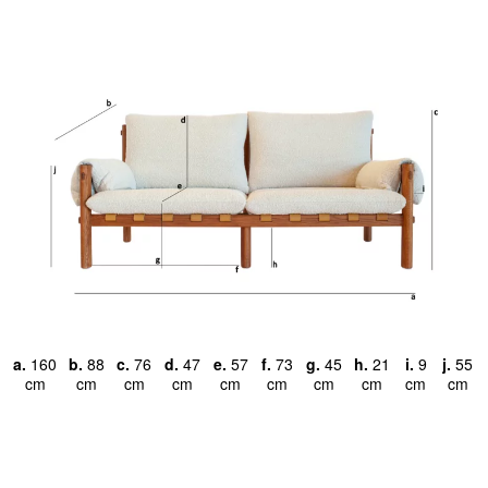
a.
160
b.
88
c.
76
d.
47
e.
57
f.
73
g.
45
h.
21
i.
9
j.
55
cm
cm
cm
cm
cm
cm
cm
cm
cm
cm